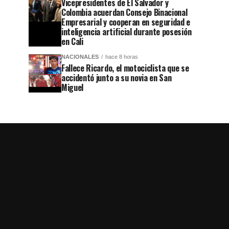
Vicepresidentes de El Salvador y
Colombia acuerdan Consejo Binacional
Empresarial y cooperan en seguridad e
inteligencia artificial durante posesión
en Cali
NACIONALES
hace 8 horas
Fallece Ricardo, el motociclista que se
accidentó junto a su novia en San
Miguel