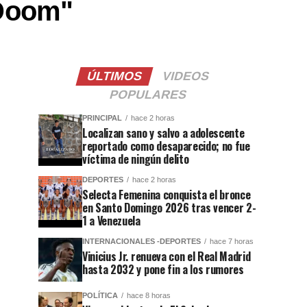
 Doom"
ÚLTIMOS
VIDEOS
POPULARES
PRINCIPAL
hace 2 horas
Localizan sano y salvo a adolescente
reportado como desaparecido; no fue
víctima de ningún delito
DEPORTES
hace 2 horas
Selecta Femenina conquista el bronce
en Santo Domingo 2026 tras vencer 2-
1 a Venezuela
INTERNACIONALES -DEPORTES
hace 7 horas
Vinicius Jr. renueva con el Real Madrid
hasta 2032 y pone fin a los rumores
POLÍTICA
hace 8 horas