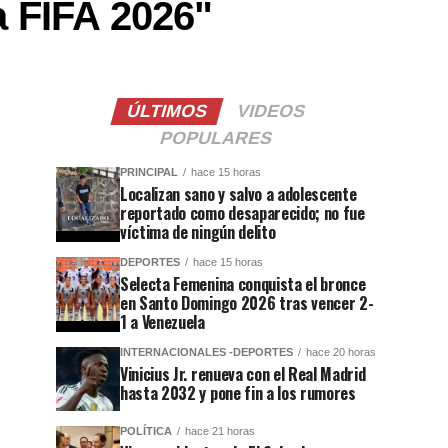
a FIFA 2026"
ÚLTIMOS
VIDEOS
POPULARES
PRINCIPAL
hace 15 horas
Localizan sano y salvo a adolescente
reportado como desaparecido; no fue
víctima de ningún delito
DEPORTES
hace 15 horas
Selecta Femenina conquista el bronce
en Santo Domingo 2026 tras vencer 2-
1 a Venezuela
INTERNACIONALES -DEPORTES
hace 20 horas
Vinicius Jr. renueva con el Real Madrid
hasta 2032 y pone fin a los rumores
POLÍTICA
hace 21 horas