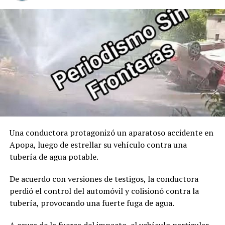
Manuel Restrepo como Vicepresidente de Colombia.
00:00
00:32
Comparte esto:
Facebook
X
Me gusta esto:
Una conductora protagonizó un aparatoso accidente en
Apopa, luego de estrellar su vehículo contra una
tubería de agua potable.
De acuerdo con versiones de testigos, la conductora
perdió el control del automóvil y colisionó contra la
tubería, provocando una fuerte fuga de agua.
A causa de la fuerza del impacto, el vehículo particular