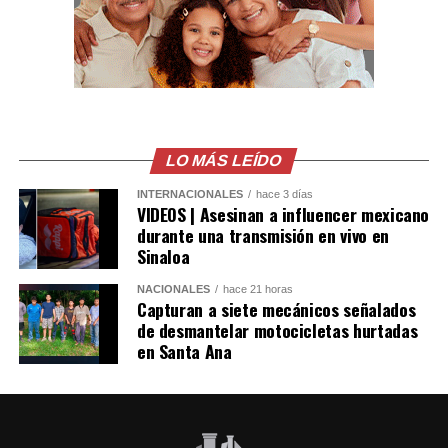
bilateral orientada al desarrollo y bienestar de ambos
pueblos.
Comparte esto:
Facebook
X
LO MÁS LEÍDO
Me gusta esto:
INTERNACIONALES
hace 3 días
VIDEOS | Asesinan a influencer mexicano
durante una transmisión en vivo en
Sinaloa
NACIONALES
hace 21 horas
Capturan a siete mecánicos señalados
de desmantelar motocicletas hurtadas
en Santa Ana