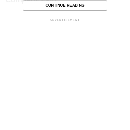
CONTINUE READING
Facebook
X
ADVERTISEMENT
Me gusta esto:
Relacionado
Aparatoso accidente vial en
Vuelca tras perder el control