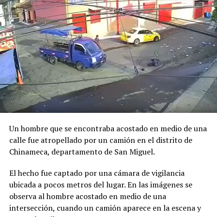
Previo al acto protocolario, el Vicemandatario
salvadoreño, dialogó con el Presidente Abelardo de la
Espriella, a quien envió un afectuoso saludo de parte del
Presidente Bukele y expresó sus mejores deseos al
asumir esta nueva responsabilidad al frente de la nación
colombiana.
Un hombre que se encontraba acostado en medio de una
calle fue atropellado por un camión en el distrito de
Chinameca, departamento de San Miguel.
El hecho fue captado por una cámara de vigilancia
ubicada a pocos metros del lugar. En las imágenes se
observa al hombre acostado en medio de una
intersección, cuando un camión aparece en la escena y