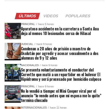
ÚLTIMOS
VIDEOS
POPULARES
PRINCIPAL
hace 5 horas
Aparatoso accidente en la carretera a Santa Ana
deja al menos 10 lesionados cerca de Hilasal
JUDICIAL
hace 9 horas
Condenan a 20 años de prisión a maestro de
Usulután por agredir y acosar sexualmente a dos
alumnas de 9 y 12 años
NACIONALES
hace 9 horas
Se presenta voluntariamente el conductor del
Corvette que mató a un repartidor en el bulevar El
Hipódromo y será procesado por homicidio culposo
PRINCIPAL
hace 9 horas
No lo vendió a tiempo: el Mini Cooper viral por el
anuncio “lo vendo antes que mi esposa me lo quite”
termina chocado
INTERNACIONALES
hace 11 horas