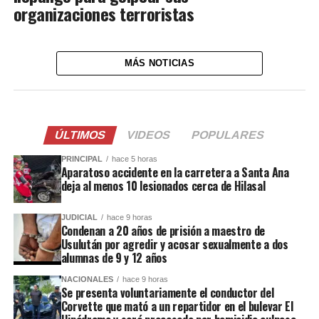
organizaciones terroristas
MÁS NOTICIAS
ÚLTIMOS
VIDEOS
POPULARES
PRINCIPAL
hace 5 horas
Aparatoso accidente en la carretera a Santa Ana
deja al menos 10 lesionados cerca de Hilasal
JUDICIAL
hace 9 horas
Condenan a 20 años de prisión a maestro de
Usulután por agredir y acosar sexualmente a dos
alumnas de 9 y 12 años
NACIONALES
hace 9 horas
Se presenta voluntariamente el conductor del
Corvette que mató a un repartidor en el bulevar El