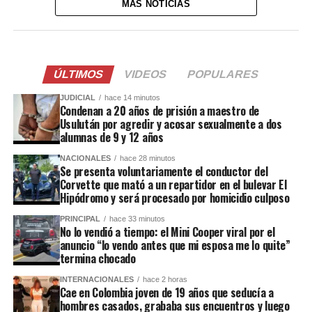
MÁS NOTICIAS
ÚLTIMOS
VIDEOS
POPULARES
JUDICIAL
hace 14 minutos
Condenan a 20 años de prisión a maestro de
Usulután por agredir y acosar sexualmente a dos
alumnas de 9 y 12 años
NACIONALES
hace 28 minutos
Se presenta voluntariamente el conductor del
Corvette que mató a un repartidor en el bulevar El
Hipódromo y será procesado por homicidio culposo
PRINCIPAL
hace 33 minutos
No lo vendió a tiempo: el Mini Cooper viral por el
anuncio “lo vendo antes que mi esposa me lo quite”
termina chocado
INTERNACIONALES
hace 2 horas
Cae en Colombia joven de 19 años que seducía a
hombres casados, grababa sus encuentros y luego