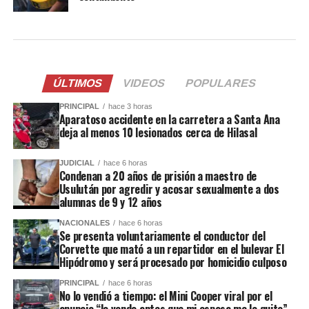
ÚLTIMOS
VIDEOS
POPULARES
PRINCIPAL
hace 3 horas
Aparatoso accidente en la carretera a Santa Ana
deja al menos 10 lesionados cerca de Hilasal
JUDICIAL
hace 6 horas
Condenan a 20 años de prisión a maestro de
Usulután por agredir y acosar sexualmente a dos
alumnas de 9 y 12 años
NACIONALES
hace 6 horas
Se presenta voluntariamente el conductor del
Corvette que mató a un repartidor en el bulevar El
Hipódromo y será procesado por homicidio culposo
PRINCIPAL
hace 6 horas
No lo vendió a tiempo: el Mini Cooper viral por el