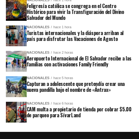
NACIONALES
hace 1 hora
Feligresía católica se congrega en el Centro
Histórico para vivir la Transfiguración del Divino
Salvador del Mundo
NACIONALES
hace 1 hora
Turistas internacionales y la diáspora arriban al
país para disfrutar las Vacaciones de Agosto
NACIONALES
hace 2 horas
Aeropuerto Internacional de El Salvador recibe a las
familias con activaciones Family Friendly
NACIONALES
hace 5 horas
Capturan a adolescente que pretendía crear una
nueva pandilla bajo el nombre de «Ántrax»
NACIONALES
hace 6 horas
CAM multa a propietario de tienda por cobrar $5.00
de parqueo para SívarLand