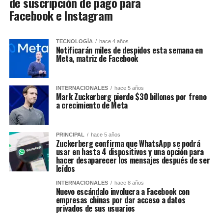
de suscripción de pago para
Facebook e Instagram
TECNOLOGÍA
hace 4 años
Notificarán miles de despidos esta semana en
Meta, matriz de Facebook
INTERNACIONALES
hace 5 años
Mark Zuckerberg pierde $30 billones por freno
a crecimiento de Meta
PRINCIPAL
hace 5 años
Zuckerberg confirma que WhatsApp se podrá
usar en hasta 4 dispositivos y una opción para
hacer desaparecer los mensajes después de ser
leídos
INTERNACIONALES
hace 8 años
Nuevo escándalo involucra a Facebook con
empresas chinas por dar acceso a datos
privados de sus usuarios