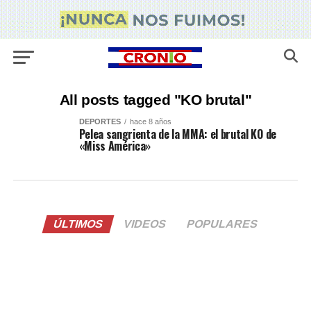
All posts tagged "KO brutal"
DEPORTES
hace 8 años
Pelea sangrienta de la MMA: el brutal KO de
«Miss América»
ÚLTIMOS
VIDEOS
POPULARES