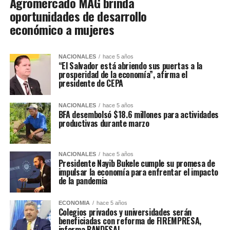
Agromercado MAG brinda
oportunidades de desarrollo
económico a mujeres
NACIONALES
hace 5 años
“El Salvador está abriendo sus puertas a la
prosperidad de la economía”, afirma el
presidente de CEPA
NACIONALES
hace 5 años
BFA desembolsó $18.6 millones para actividades
productivas durante marzo
NACIONALES
hace 5 años
Presidente Nayib Bukele cumple su promesa de
impulsar la economía para enfrentar el impacto
de la pandemia
ECONOMIA
hace 5 años
Colegios privados y universidades serán
beneficiadas con reforma de FIREMPRESA,
informa BANDESAL