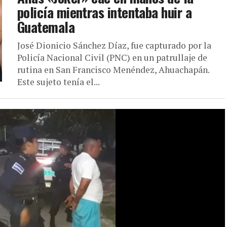
policía mientras intentaba huir a
Guatemala
José Dionicio Sánchez Díaz, fue capturado por la
Policía Nacional Civil (PNC) en un patrullaje de
rutina en San Francisco Menéndez, Ahuachapán.
Este sujeto tenía el...