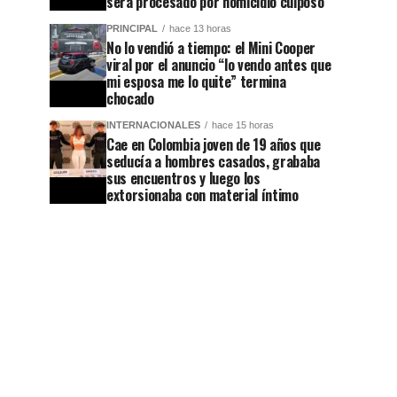
será procesado por homicidio culposo
PRINCIPAL
hace 13 horas
No lo vendió a tiempo: el Mini Cooper
viral por el anuncio “lo vendo antes que
mi esposa me lo quite” termina
chocado
INTERNACIONALES
hace 15 horas
Cae en Colombia joven de 19 años que
seducía a hombres casados, grababa
sus encuentros y luego los
extorsionaba con material íntimo