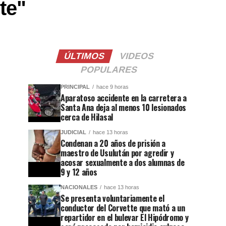
te"
ÚLTIMOS
VIDEOS
POPULARES
PRINCIPAL
hace 9 horas
Aparatoso accidente en la carretera a
Santa Ana deja al menos 10 lesionados
cerca de Hilasal
JUDICIAL
hace 13 horas
Condenan a 20 años de prisión a
maestro de Usulután por agredir y
acosar sexualmente a dos alumnas de
9 y 12 años
NACIONALES
hace 13 horas
Se presenta voluntariamente el
conductor del Corvette que mató a un
repartidor en el bulevar El Hipódromo y