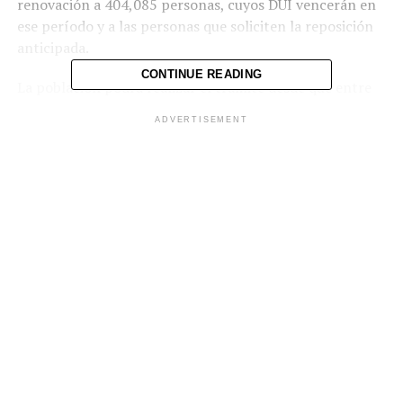
renovación a 404,085 personas, cuyos DUI vencerán en
ese período y a las personas que soliciten la reposición
anticipada.
CONTINUE READING
La población podrá realizar el trámite desde que entre
en vigencia el decreto hasta el 28 de noviembre de 2026.
ADVERTISEMENT
El objetivo es garantizar el derecho al sufragio a las
personas cuyo DUI vence después de la fecha del cierre
del registro electoral está previsto para 90 días antes de
las elecciones, es decir, el 29 de noviembre de 2026.
«El trámite será sin costo, para que el tema económico
no sea una barrera para la población renueve el DUI y no
tenga dificultades para ejercer su derecho
constitucional al voto el 28 de febrero de 2027», detalló
Velasco.
El funcionario destacó que para desarrollar esta
iniciativa se necesita de un trabajo interinstitucional