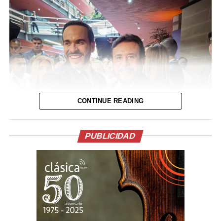
contratos, patrocinios y decisiones clave sin casi nunca
aparecer en los medios.
Durante el Mundial 2026 su salud se volvió pública de
manera dolorosa. Tras el hat-trick de Lionel ante
Argelia, el capitán no pudo contener las lágrimas y
explicó que atravesaba “días difíciles” por una cuestión
familiar. La familia emitió un comunicado pidiendo
responsabilidad y confirmando que Jorge se encontraba
CONTINUE READING
bajo seguimiento médico y evolucionaba
favorablemente. Finalmente no resistió.
PUBLICIDAD