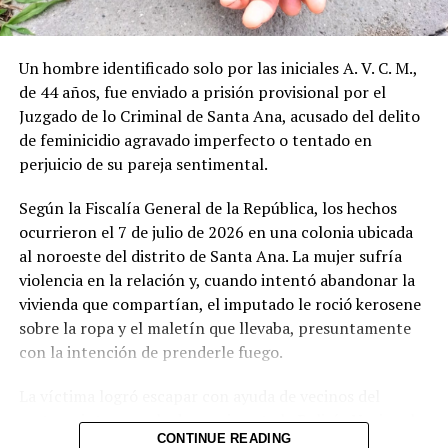
Un hombre identificado solo por las iniciales A. V. C. M.,
de 44 años, fue enviado a prisión provisional por el
Juzgado de lo Criminal de Santa Ana, acusado del delito
Registro Nacional de las
Salvadoreños tienen hasta el
de feminicidio agravado imperfecto o tentado en
Personas Naturales
27 de agosto para actualizar
perjuicio de su pareja sentimental.
recuerda renovación gratuita
domicilio en el DUI
y anticipada del DUI
22 julio, 2026
Según la Fiscalía General de la República, los hechos
En «Nacionales»
3 junio, 2026
En «Nacionales»
ocurrieron el 7 de julio de 2026 en una colonia ubicada
al noroeste del distrito de Santa Ana. La mujer sufría
violencia en la relación y, cuando intentó abandonar la
vivienda que compartían, el imputado le roció kerosene
sobre la ropa y el maletín que llevaba, presuntamente
con la intención de prenderle fuego.
TSE abre plazo para
actualizar dirección en el DUI
La víctima logró escapar con ayuda de vecinos del
hasta febrero de 2026
sector e interpuso la denuncia ante la Policía Nacional
10 octubre, 2025
CONTINUE READING
Civil, que capturó al hombre en flagrancia. El kerosene
En «Nacionales»