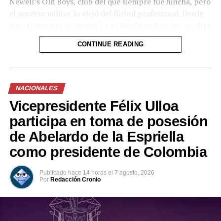
Newell’s Old Boys, club del que siempre fue hincha, pero
el servicio militar lo alejó del fútbol profesional. Desde
muy temprano acompañó a su hijo Lionel en las canchas
de Malvinas y en el club Grandoli, y fue el primero en
CONTINUE READING
apostar por su talento.
NACIONALES
Vicepresidente Félix Ulloa
participa en toma de posesión
de Abelardo de la Espriella
como presidente de Colombia
Publicado
hace 14 horas
el
7 agosto, 2026
Por
Redacción Cronio
Jorge Messi junto a su esposa, Celia María Cuccittini, y su hija, María
Sol Messi, en la boda de Lionel Messi con Antonela Roccuzzo (AFP
PHOTO / EITAN ABRAMOVICH)