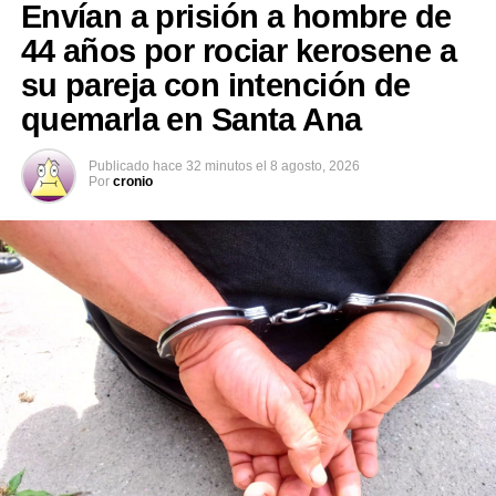
Envían a prisión a hombre de
El dictamen podría ser aprobado en la sesión plenaria
44 años por rociar kerosene a
ordinaria número 109 que se desarrollará este día.
su pareja con intención de
quemarla en Santa Ana
Comparte esto:
Publicado
hace 32 minutos
el
8 agosto, 2026
Por
cronio
Facebook
X
Me gusta esto:
Relacionado