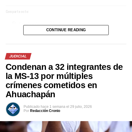
Comparte esto:
Comparte esto:
Facebook
X
Facebook
X
CONTINUE READING
Comparte esto:
Me gusta esto:
Me gusta esto:
Facebook
X
JUDICIAL
Condenan a 32 integrantes de
la MS-13 por múltiples
Me gusta esto:
crímenes cometidos en
Ahuachapán
Publicado
hace 1 semana
el
29 julio, 2026
Por
Redacción Cronio
Relacionado