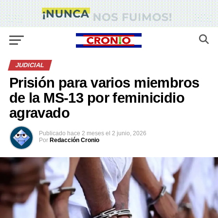
JUDICIAL
Prisión para varios miembros
de la MS-13 por feminicidio
agravado
Publicado
hace 2 meses
el
2 junio, 2026
Por
Redacción Cronio