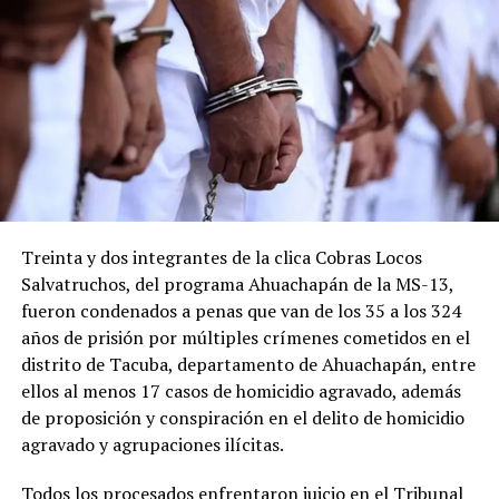
Pandilleros son condenados
Condenan a 15 pandilleros
con hasta 380 años de cárcel
de la MS-13 en San Miguel
por crímenes cometidos en
27 junio, 2025
En «Judicial»
Morazán
30 marzo, 2023
En «Judicial»
Treinta y dos integrantes de la clica Cobras Locos
Salvatruchos, del programa Ahuachapán de la MS-13,
fueron condenados a penas que van de los 35 a los 324
años de prisión por múltiples crímenes cometidos en el
distrito de Tacuba, departamento de Ahuachapán, entre
Condenan a 5 décadas tras
las rejas a pandilleros de la
ellos al menos 17 casos de homicidio agravado, además
18 por feminicidio agravado
de proposición y conspiración en el delito de homicidio
en Santa Ana
agravado y agrupaciones ilícitas.
17 abril, 2023
En «Judicial»
Todos los procesados enfrentaron juicio en el Tribunal