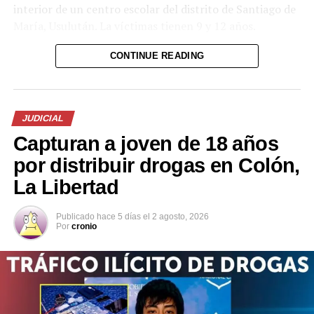
interior de un centro escolar del distrito de Santiago de
María, Usulután. La víctimas tienen 9 y 12 años.
CONTINUE READING
JUDICIAL
Capturan a joven de 18 años
por distribuir drogas en Colón,
La Libertad
Publicado
hace 5 días
el
2 agosto, 2026
Por
cronio