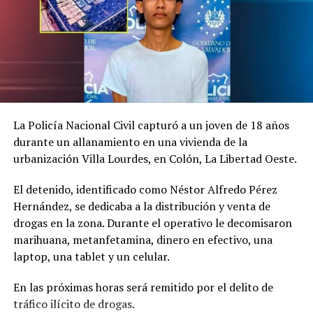
La Policía Nacional Civil capturó a un joven de 18 años
durante un allanamiento en una vivienda de la
urbanización Villa Lourdes, en Colón, La Libertad Oeste.
El detenido, identificado como Néstor Alfredo Pérez
Según el reporte fiscal, Osegueda Claros se aprovechó
Hernández, se dedicaba a la distribución y venta de
de su cargo como maestro de la institución para
drogas en la zona. Durante el operativo le decomisaron
cometer el delito.
marihuana, metanfetamina, dinero en efectivo, una
laptop, una tablet y un celular.
Las agresiones sexuales fueron denunciadas por el 22 de
octubre de 2025 lo que permitió que la FGR iniciara el
En las próximas horas será remitido por el delito de
proceso penal.
tráfico ilícito de drogas.