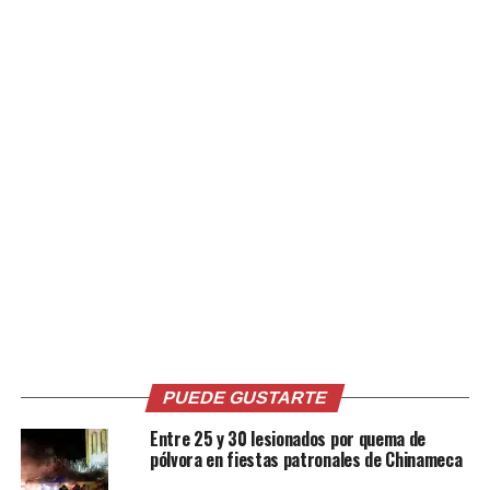
Me gusta esto:
Relacionado
PUEDE GUSTARTE
Hondureños buscan
Hospital Rosales contará con
atención médica en el nuevo
tecnología médica de nivel
Entre 25 y 30 lesionados por quema de
Hospital Rosales
mundial
pólvora en fiestas patronales de Chinameca
6 junio, 2026
14 julio, 2025
En «Nacionales»
En «Principal»