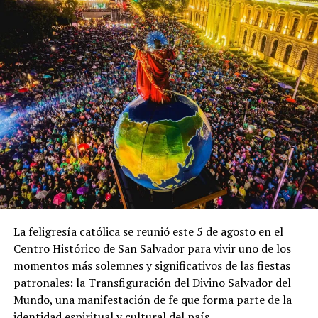
UP NEXT
Estudiantes salvadoreños con doble nacionalidad
recibirán paquetes escolares completos
DON'T MISS
Prisión para varios miembros de la MS-13 por
feminicidio agravado
La feligresía católica se reunió este 5 de agosto en el
Centro Histórico de San Salvador para vivir uno de los
momentos más solemnes y significativos de las fiestas
patronales: la Transfiguración del Divino Salvador del
Mundo, una manifestación de fe que forma parte de la
identidad espiritual y cultural del país.