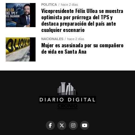
Comparte esto:
POLÍTICA
hace 2 días
Vicepresidente Félix Ulloa se muestra
optimista por prórroga del TPS y
Facebook
X
destaca preparación del país ante
cualquier escenario
Me gusta esto:
NACIONALES
hace 2 días
Mujer es asesinada por su compañero
de vida en Santa Ana