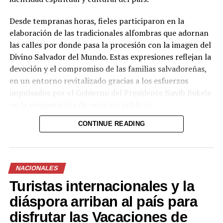
Desde tempranas horas, fieles participaron en la
elaboración de las tradicionales alfombras que adornan
las calles por donde pasa la procesión con la imagen del
Divino Salvador del Mundo. Estas expresiones reflejan la
devoción y el compromiso de las familias salvadoreñas,
en un entorno revitalizado gracias a los esfuerzos
impulsados por el Gobierno del Presidente Nayib Bukele
en la recuperación de espacios públicos.
CONTINUE READING
La procesión, una de las principales actividades en
honor al Divino Salvador del Mundo, partió desde la
Basílica del Sagrado Corazón de Jesús y recorrió las
NACIONALES
calles del centro histórico hasta llegar a la Catedral
Turistas internacionales y la
Metropolitana de San Salvador, donde miles de
creyentes se congregaron para ser parte de esta
diáspora arriban al país para
tradición.
disfrutar las Vacaciones de