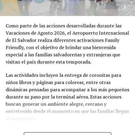
Además de la atención en la terminal, los usuarios
cuentan con una amplia oferta de servicios, entre ellos
la Unidad Médica Aeroportuaria disponible las 24 horas,
servicios Pet Friendly, opciones gastronómicas,
Como parte de las acciones desarrolladas durante las
establecimientos comerciales y más de 1,800 espacios de
Vacaciones de Agosto 2026, el Aeropuerto Internacional
estacionamiento, complementados con 64 espacios para
de El Salvador realiza diferentes activaciones Family
recoger pasajeros en la nueva Terminal de Llegadas.
Friendly, con el objetivo de brindar una bienvenida
especial a las familias salvadoreñas y extranjeras que
Para facilitar la atención a los viajeros, CEPA mantiene
visitan el país durante esta temporada.
habilitado el WhatsApp 7070-8312, donde los usuarios
pueden consultar información sobre vuelos, objetos
Las actividades incluyen la entrega de coronitas para
extraviados, estacionamiento, ubicación de servicios y
niños libros y páginas para colorear, entre otras
resolver dudas antes o durante su paso por el
dinámicas pensadas para acompañar a los más pequeños
aeropuerto.
durante su paso por la terminal aérea. Estas acciones
buscan generar un ambiente alegre, cercano y
entretenido desde el momento en que las familias llegan
Comparte esto:
al aeropuerto.
Facebook
X