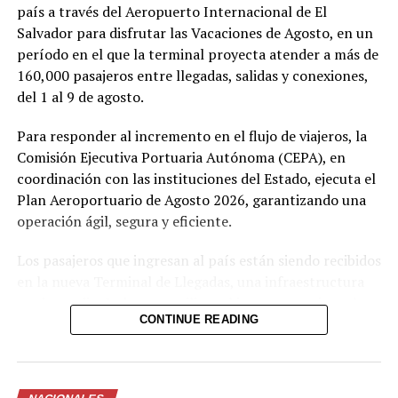
país a través del Aeropuerto Internacional de El
Comparte esto:
Salvador para disfrutar las Vacaciones de Agosto, en un
período en el que la terminal proyecta atender a más de
Facebook
X
160,000 pasajeros entre llegadas, salidas y conexiones,
del 1 al 9 de agosto.
Me gusta esto:
Para responder al incremento en el flujo de viajeros, la
Comisión Ejecutiva Portuaria Autónoma (CEPA), en
coordinación con las instituciones del Estado, ejecuta el
Plan Aeroportuario de Agosto 2026, garantizando una
operación ágil, segura y eficiente.
Los pasajeros que ingresan al país están siendo recibidos
en la nueva Terminal de Llegadas, una infraestructura
moderna diseñada para agilizar el ingreso y mejorar la
CONTINUE READING
experiencia de viaje. Ahora el aeropuerto cuenta con 73
posiciones migratorias, así como un sistema de equipaje
con 12 bandas transportadoras capaces de procesar
hasta 16,500 maletas por hora.