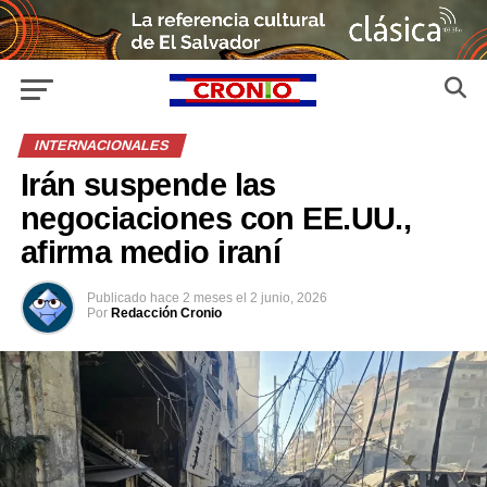
INTERNACIONALES
Irán suspende las
negociaciones con EE.UU.,
afirma medio iraní
Publicado
hace 2 meses
el
2 junio, 2026
Por
Redacción Cronio