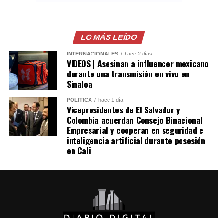
Las autoridades también señalaron que el robo de
combustible provocó pérdidas cercanas a los 530
millones de dólares para Pemex al cierre del segundo
LO MÁS LEÍDO
trimestre, cifra que representa un incremento del 20 %
INTERNACIONALES
hace 2 días
en comparación con el mismo período de 2025.
VIDEOS | Asesinan a influencer mexicano
durante una transmisión en vivo en
Como antecedente, recordaron que una toma
Sinaloa
clandestina en un ducto de Pemex provocó una
POLÍTICA
hace 1 día
explosión en 2019, en el estado de Hidalgo, dejando un
Vicepresidentes de El Salvador y
saldo de 137 personas fallecidas.
Colombia acuerdan Consejo Binacional
Empresarial y cooperan en seguridad e
inteligencia artificial durante posesión
Comparte esto:
en Cali
Facebook
X
Me gusta esto: