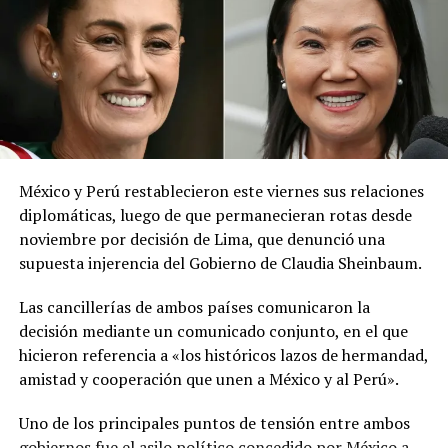
Comparte esto:
red social X.
El ministerio agregó que, pese a la presencia del polvo
Facebook
X
del Sahara, se esperan lluvias durante los próximos días,
por lo que pidió a la población mantenerse atenta a la
información oficial sobre las condiciones
meteorológicas.
Me gusta esto:
México y Perú restablecieron este viernes sus relaciones
Las autoridades reiteraron el llamado a consultar los
diplomáticas, luego de que permanecieran rotas desde
canales oficiales del MARN y adoptar las medidas de
noviembre por decisión de Lima, que denunció una
prevención necesarias para reducir los efectos de este
supuesta injerencia del Gobierno de Claudia Sheinbaum.
fenómeno atmosférico, especialmente entre las
personas con mayor riesgo de complicaciones de salud.
Las cancillerías de ambos países comunicaron la
Relacionado
decisión mediante un comunicado conjunto, en el que
Comparte esto:
hicieron referencia a «los históricos lazos de hermandad,
amistad y cooperación que unen a México y al Perú».
Facebook
X
Uno de los principales puntos de tensión entre ambos
Irán y EE.UU. vuelven a Suiza
Trump amenaza con
gobiernos fue el asilo político concedido por México a