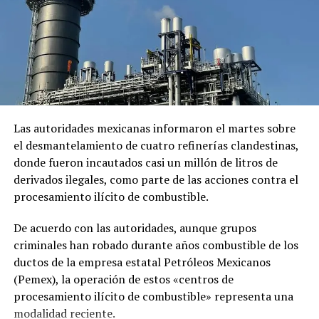
Finlandia avanza en su plan de almacenar bajo tierra el
combustible nuclear gastado y radiactivo
El comunicado emitido por las cancillerías no ofreció
mayores detalles sobre el acuerdo para restablecer las
DON'T MISS
relaciones diplomáticas.
Estatua de Lionel Messi sale de las calles de Calcuta por
motivos de seguridad
Sheinbaum también indicó que Chávez viajó a México en
un avión militar y calificó la entrega del salvoconducto
como «una acción de buena voluntad» de la presidenta
Las autoridades mexicanas informaron el martes sobre
Keiko Fujimori.
el desmantelamiento de cuatro refinerías clandestinas,
donde fueron incautados casi un millón de litros de
derivados ilegales, como parte de las acciones contra el
Comparte esto:
procesamiento ilícito de combustible.
Facebook
X
De acuerdo con las autoridades, aunque grupos
criminales han robado durante años combustible de los
Me gusta esto:
ductos de la empresa estatal Petróleos Mexicanos
(Pemex), la operación de estos «centros de
procesamiento ilícito de combustible» representa una
modalidad reciente.