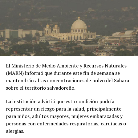
Desde finales de febrero, Irán mantiene bloqueado el
estrecho de Ormuz, una ruta marítima fundamental
para el transporte mundial de hidrocarburos, y Estados
Unidos impone un bloqueo a los puertos iraníes.
El presidente iraní, Masud Pezeshkian, prometió el lunes
durante una conversación telefónica con la primera
ministra japonesa, Sanae Takaichi, que su país facilitaría
el paso por el estrecho a los buques japoneses.
El Ministerio de Medio Ambiente y Recursos Naturales
(MARN) informó que durante este fin de semana se
Más firmeza
mantendrán altas concentraciones de polvo del Sahara
sobre el territorio salvadoreño.
Irán y Estados Unidos parecían estar cerca de un
acuerdo los últimos días, pero el diario New York Times
La institución advirtió que esta condición podría
informó el sábado de que el presidente Donald Trump
representar un riesgo para la salud, principalmente
había endurecido su propuesta negociadora con Irán.
para niños, adultos mayores, mujeres embarazadas y
personas con enfermedades respiratorias, cardíacas o
Según el medio estadounidense Axios, Trump, cuya
alergias.
prioridad declarada es poner fin al programa nuclear