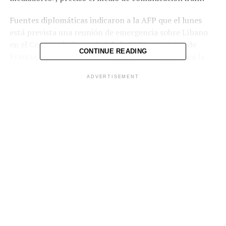
Fuentes diplomáticas indicaron a la AFP que el lunes
está prevista una reunión de emergencia sobre Líbano
en el Consejo de Seguridad de la ONU, a petición de
CONTINUE READING
Francia, que declaró el domingo que «nada justifica la
grave escalada que se está produciendo» en ese país.
ADVERTISEMENT
Las fuerzas israelíes, que afirman querer «eliminar» al
grupo proiraní Hezbolá, han avanzado en el territorio
libanés como nunca en más de 25 años.
Irán recordó el lunes, a través de su Ministerio de
Relaciones Exteriores, que un alto el fuego en Líbano es
«una condición esencial para cualquier acuerdo».
Drones «hostiles»
Las negociaciones indirectas para poner fin a la guerra,
desencadenada el 28 de febrero por la ofensiva israelí-