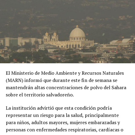
poner en evidencia los riesgos de las relaciones
extramatrimoniales y el uso de material íntimo como
herramienta de chantaje.
#OPINE
. El Gaula de la
Policía capturó en
Ibagué a una joven de
19 años señalada de
El Ministerio de Medio Ambiente y Recursos Naturales
extorsionar al hombre
(MARN) informó que durante este fin de semana se
con quien sostuvo una
mantendrán altas concentraciones de polvo del Sahara
sobre el territorio salvadoreño.
relación
extramatrimonial, a
La institución advirtió que esta condición podría
representar un riesgo para la salud, principalmente
quien amenazaba con
para niños, adultos mayores, mujeres embarazadas y
exponer material íntimo
personas con enfermedades respiratorias, cardíacas o