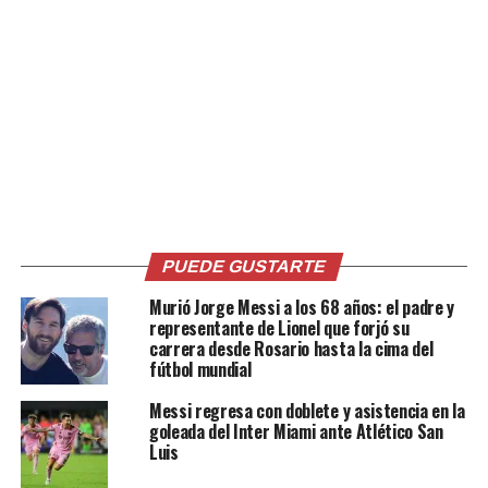
Aunque India es reconocida internacionalmente por su
fortaleza en el críquet y ocupa el puesto 142 en la
clasificación de la FIFA, el fútbol se mantiene como el
segundo deporte más popular del país, de acuerdo con
una investigación reciente de la empresa Nielsen.
Comparte esto:
Facebook
X
PUEDE GUSTARTE
Murió Jorge Messi a los 68 años: el padre y
representante de Lionel que forjó su
carrera desde Rosario hasta la cima del
fútbol mundial
Me gusta esto:
Messi regresa con doblete y asistencia en la
goleada del Inter Miami ante Atlético San
Luis