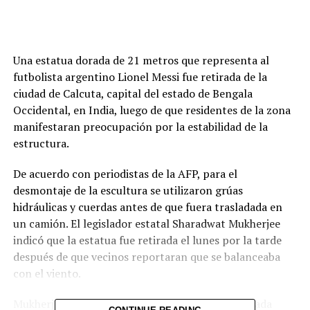
Una estatua dorada de 21 metros que representa al
futbolista argentino Lionel Messi fue retirada de la
ciudad de Calcuta, capital del estado de Bengala
Occidental, en India, luego de que residentes de la zona
manifestaran preocupación por la estabilidad de la
estructura.
De acuerdo con periodistas de la AFP, para el
desmontaje de la escultura se utilizaron grúas
hidráulicas y cuerdas antes de que fuera trasladada en
un camión. El legislador estatal Sharadwat Mukherjee
indicó que la estatua fue retirada el lunes por la tarde
después de que vecinos reportaran que se balanceaba
con el viento.
Mukherjee explicó que la escultura será almacenada