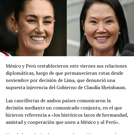
precauciones necesarias», publicó la institución en la
red social X.
El ministerio agregó que, pese a la presencia del polvo
del Sahara, se esperan lluvias durante los próximos días,
por lo que pidió a la población mantenerse atenta a la
información oficial sobre las condiciones
meteorológicas.
México y Perú restablecieron este viernes sus relaciones
Las autoridades reiteraron el llamado a consultar los
diplomáticas, luego de que permanecieran rotas desde
canales oficiales del MARN y adoptar las medidas de
noviembre por decisión de Lima, que denunció una
prevención necesarias para reducir los efectos de este
supuesta injerencia del Gobierno de Claudia Sheinbaum.
fenómeno atmosférico, especialmente entre las
personas con mayor riesgo de complicaciones de salud.
Las cancillerías de ambos países comunicaron la
decisión mediante un comunicado conjunto, en el que
Comparte esto:
hicieron referencia a «los históricos lazos de hermandad,
amistad y cooperación que unen a México y al Perú».
Facebook
X