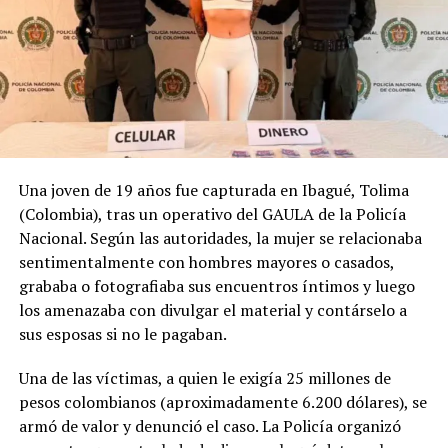
13 diciembre, 2025
En «Jetset»
RELATED TOPICS:
ALMACENAMIENTO GUBERNAMENTAL
BENGALA OCCIDENTAL
CALCUTA
CAMPEÓN DEL MUNDO
COPA DEL MUNDO
ESCULTURA DE 21 METROS
ESTATUA DE MESSI
FÚTBOL INTERNACIONAL
GRÚAS HIDRÁULICAS
INDIA
INTER MIAMI
LIONEL MESSI
MONUMENTOS PÚBLICOS
Una joven de 19 años fue capturada en Ibagué, Tolima
NUEVA UBICACIÓN
RETIRO DE ESTATUA
(Colombia), tras un operativo del GAULA de la Policía
SEGURIDAD ESTRUCTURAL
SHARADWAT MUKHERJEE
Nacional. Según las autoridades, la mujer se relacionaba
TRASLADO EN CAMIÓN
VECINOS DE CALCUTA
sentimentalmente con hombres mayores o casados,
UP NEXT
grababa o fotografiaba sus encuentros íntimos y luego
Irán suspende las negociaciones con EE.UU., afirma
los amenazaba con divulgar el material y contárselo a
medio iraní
sus esposas si no le pagaban.
DON'T MISS
Presidente de Chile propone aumentar penas contra el
Una de las víctimas, a quien le exigía 25 millones de
crimen organizado
pesos colombianos (aproximadamente 6.200 dólares), se
armó de valor y denunció el caso. La Policía organizó