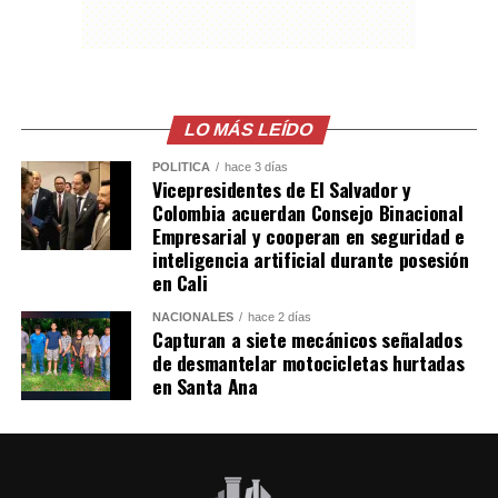
sentencia que el Gobierno mexicano considera ilegal.
El comunicado emitido por las cancillerías no ofreció
mayores detalles sobre el acuerdo para restablecer las
relaciones diplomáticas.
LO MÁS LEÍDO
POLÍTICA
hace 3 días
Sheinbaum también indicó que Chávez viajó a México en
Vicepresidentes de El Salvador y
un avión militar y calificó la entrega del salvoconducto
Colombia acuerdan Consejo Binacional
como «una acción de buena voluntad» de la presidenta
Empresarial y cooperan en seguridad e
inteligencia artificial durante posesión
Keiko Fujimori.
en Cali
Comparte esto:
NACIONALES
hace 2 días
Capturan a siete mecánicos señalados
de desmantelar motocicletas hurtadas
Facebook
X
en Santa Ana
Me gusta esto: