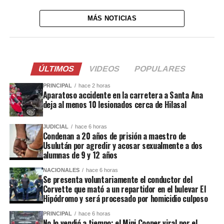
MÁS NOTICIAS
ÚLTIMOS
VIDEOS
POPULARES
PRINCIPAL
hace 2 horas
Aparatoso accidente en la carretera a Santa Ana
deja al menos 10 lesionados cerca de Hilasal
JUDICIAL
hace 6 horas
Condenan a 20 años de prisión a maestro de
Usulután por agredir y acosar sexualmente a dos
alumnas de 9 y 12 años
NACIONALES
hace 6 horas
Se presenta voluntariamente el conductor del
Corvette que mató a un repartidor en el bulevar El
Hipódromo y será procesado por homicidio culposo
PRINCIPAL
hace 6 horas
No lo vendió a tiempo: el Mini Cooper viral por el