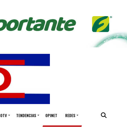
IOTV
TENDENCIAS
OPINET
REDES