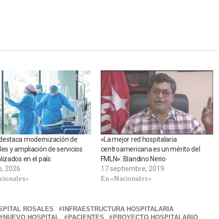
destaca modernización de
«La mejor red hospitalaria
les y ampliación de servicios
centroamericana es un mérito del
lizados en el país
FMLN»: Blandino Nerio
o, 2026
17 septiembre, 2019
cionales»
En «Nacionales»
SPITAL ROSALES
INFRAESTRUCTURA HOSPITALARIA
NUEVO HOSPITAL
PACIENTES
PROYECTO HOSPITALARIO