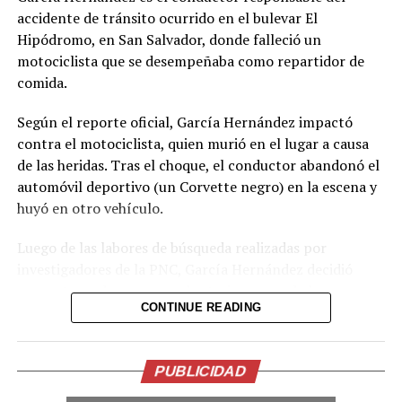
accidente de tránsito ocurrido en el bulevar El
Hipódromo, en San Salvador, donde falleció un
motociclista que se desempeñaba como repartidor de
comida.
Según el reporte oficial, García Hernández impactó
contra el motociclista, quien murió en el lugar a causa
de las heridas. Tras el choque, el conductor abandonó el
automóvil deportivo (un Corvette negro) en la escena y
huyó en otro vehículo.
Luego de las labores de búsqueda realizadas por
investigadores de la PNC, García Hernández decidió
presentarse de manera voluntaria en una de las
CONTINUE READING
delegaciones policiales. La institución informó que será
remitido por el delito de homicidio culposo.
El caso generó fuerte conmoción en redes sociales,
PUBLICIDAD
donde se viralizaron imágenes del Corvette abandonado