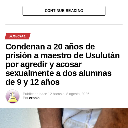
autoridades de tránsito se encuentran en el lugar
CONTINUE READING
realizando las investigaciones correspondientes para
determinar responsabilidades y esclarecer las
circunstancias del hecho.
JUDICIAL
El tramo de la carretera registró congestión vehicular
Condenan a 20 años de
mientras se realizaban las labores de atención a los
lesionados y el retiro de los vehículos involucrados.
prisión a maestro de Usulután
por agredir y acosar
sexualmente a dos alumnas
de 9 y 12 años
Publicado
hace 12 horas
el
8 agosto, 2026
Por
cronio