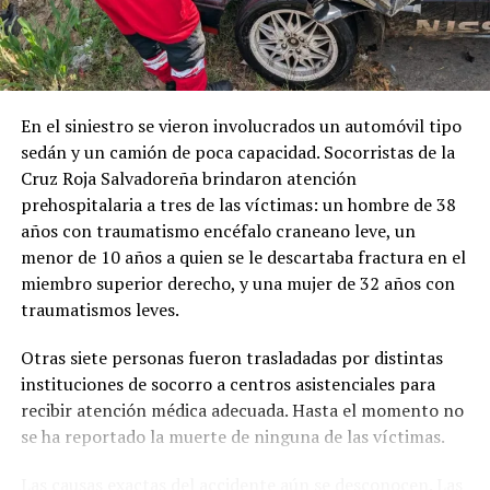
SEGURIDAD VIAL
SEÑALES DE TRÁNSITO
TRÁFICO VEHICULAR
USULUTÁN
VEHÍCULO Y MOTOCICLETA
UP NEXT
Prisión para varios miembros de la MS-13 por
En el siniestro se vieron involucrados un automóvil tipo
feminicidio agravado
sedán y un camión de poca capacidad. Socorristas de la
DON'T MISS
Cruz Roja Salvadoreña brindaron atención
Percance vial deja a una mujer lesionada
prehospitalaria a tres de las víctimas: un hombre de 38
años con traumatismo encéfalo craneano leve, un
menor de 10 años a quien se le descartaba fractura en el
miembro superior derecho, y una mujer de 32 años con
traumatismos leves.
Otras siete personas fueron trasladadas por distintas
instituciones de socorro a centros asistenciales para
recibir atención médica adecuada. Hasta el momento no
se ha reportado la muerte de ninguna de las víctimas.
Las causas exactas del accidente aún se desconocen. Las