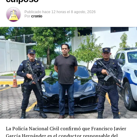
Comparte esto:
Publicado
hace 12 horas
el
8 agosto, 2026
Por
cronio
Facebook
X
Me gusta esto:
La Policía Nacional Civil confirmó que Francisco Javier
García Hernández es el conductor responsable del