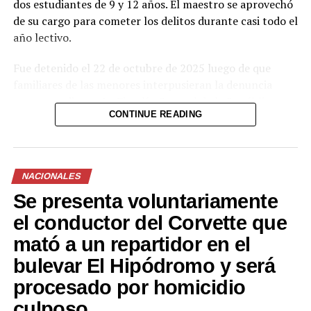
dos estudiantes de 9 y 12 años. El maestro se aprovechó
de su cargo para cometer los delitos durante casi todo el
año lectivo.
Fue detenido el 22 de octubre de 2025 luego de que
familiares de las menores interpusieran la denuncia
correspondiente. La Fiscalía General de la República
CONTINUE READING
presentó pruebas documentales, periciales y
testimoniales que el tribunal valoró para determinar su
responsabilidad penal.
NACIONALES
El proceso se desarrolló bajo reserva para proteger la
Se presenta voluntariamente
identidad y la intimidad de las víctimas. La sentencia
busca enviar un mensaje claro contra quienes abusan de
el conductor del Corvette que
su posición de confianza en el sistema educativo.
mató a un repartidor en el
Las autoridades judiciales y fiscales reiteraron su
bulevar El Hipódromo y será
compromiso de perseguir con rigor este tipo de delitos
procesado por homicidio
que afectan a la niñez y adolescencia.
culposo