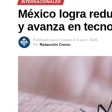
INTERNACIONALES
México logra red
y avanza en tecno
Publicado
hace 2 meses
el
3 junio, 2026
Por
Redacción Cronio