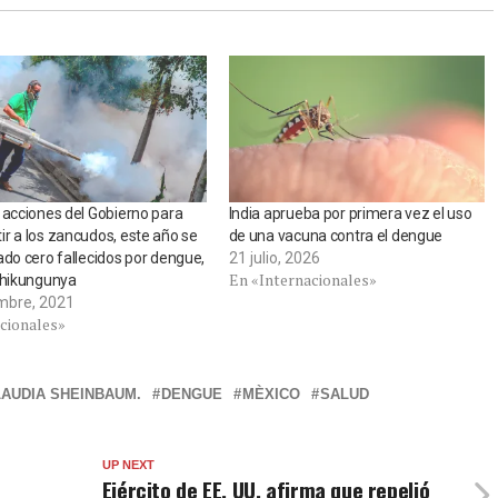
 acciones del Gobierno para
India aprueba por primera vez el uso
r a los zancudos, este año se
de una vacuna contra el dengue
ado cero fallecidos por dengue,
21 julio, 2026
En «Internacionales»
chikungunya
embre, 2021
cionales»
AUDIA SHEINBAUM.
DENGUE
MÈXICO
SALUD
UP NEXT
s
Ejército de EE. UU. afirma que repelió