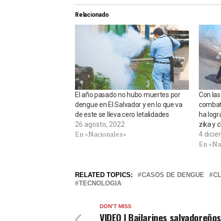
Relacionado
El año pasado no hubo muertes por
Con las
dengue en El Salvador y en lo que va
combati
de este se lleva cero letalidades
ha logr
26 agosto, 2022
zika y 
En «Nacionales»
4 dici
En «Na
RELATED TOPICS:
CASOS DE DENGUE
CL
TECNOLOGIA
DON'T MISS
VIDEO | Bailarines salvadoreño