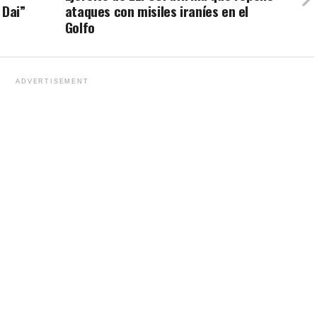
 Dai”
ataques con misiles iraníes en el
Golfo
ADVERTISEMENT