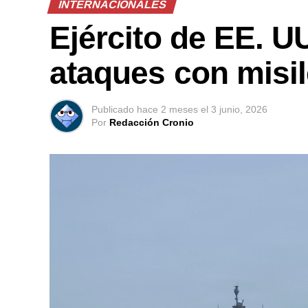
INTERNACIONALES
Ejército de EE. UU
ataques con misil
Publicado
hace 2 meses
el
3 junio, 2026
Por
Redacción Cronio