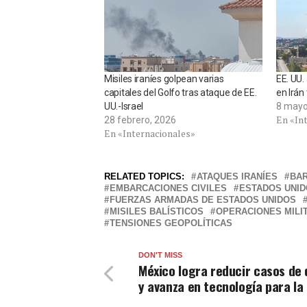
Misiles iraníes golpean varias
EE. UU.
capitales del Golfo tras ataque de EE.
en Irán
UU.-Israel
8 mayo
En «In
28 febrero, 2026
En «Internacionales»
RELATED TOPICS:
ATAQUES IRANÍES
BAR
EMBARCACIONES CIVILES
ESTADOS UNI
FUERZAS ARMADAS DE ESTADOS UNIDOS
MISILES BALÍSTICOS
OPERACIONES MILI
TENSIONES GEOPOLÍTICAS
DON'T MISS
México logra reducir casos de
y avanza en tecnología para la