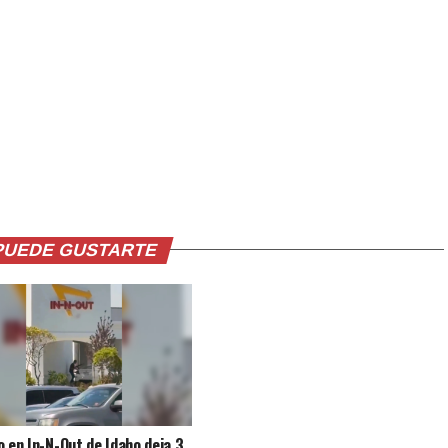
PUEDE GUSTARTE
o en In-N-Out de Idaho deja 3