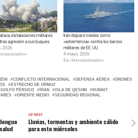
 ataca instalaciones militares
Irán disparó misiles como
 tras agresión a sus buques
«advertencia» contra los barcos
, 2026
militares de EE. UU.
ternacionales»
4 mayo, 2026
En «Internacionales»
ÉIN
CONFLICTO INTERNACIONAL
DEFENSA AÉREA
DRONES
DOS
ESTRECHO DE ORMUZ
GOLFO PÉRSICO
IRAN
ISLA DE QESHM
KUWAIT
TARES
ORIENTE MEDIO
SEGURIDAD REGIONAL
UP NEXT
 dengue
Lluvias, tormentas y ambiente cálido
 salud
para este miércoles