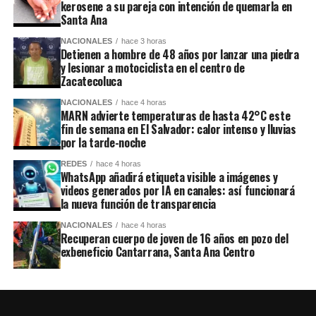
kerosene a su pareja con intención de quemarla en
Santa Ana
NACIONALES
hace 3 horas
Detienen a hombre de 48 años por lanzar una piedra
y lesionar a motociclista en el centro de
Zacatecoluca
NACIONALES
hace 4 horas
MARN advierte temperaturas de hasta 42°C este
fin de semana en El Salvador: calor intenso y lluvias
por la tarde-noche
REDES
hace 4 horas
WhatsApp añadirá etiqueta visible a imágenes y
videos generados por IA en canales: así funcionará
la nueva función de transparencia
NACIONALES
hace 4 horas
Recuperan cuerpo de joven de 16 años en pozo del
exbeneficio Cantarrana, Santa Ana Centro