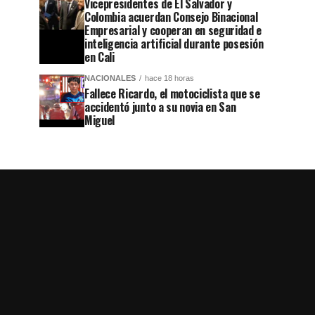
Vicepresidentes de El Salvador y
Colombia acuerdan Consejo Binacional
Empresarial y cooperan en seguridad e
inteligencia artificial durante posesión
en Cali
NACIONALES
hace 18 horas
Fallece Ricardo, el motociclista que se
accidentó junto a su novia en San
Miguel