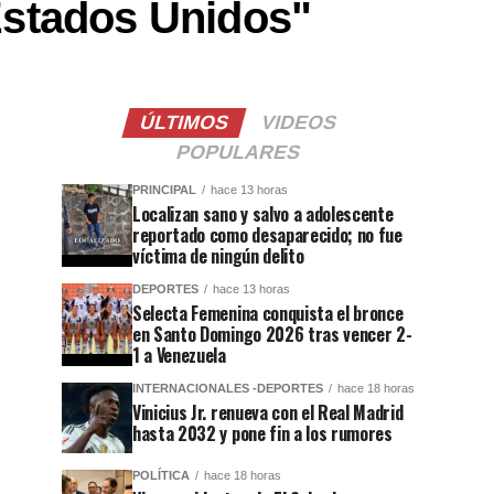
Estados Unidos"
ÚLTIMOS
VIDEOS
POPULARES
PRINCIPAL
hace 13 horas
Localizan sano y salvo a adolescente
reportado como desaparecido; no fue
víctima de ningún delito
DEPORTES
hace 13 horas
Selecta Femenina conquista el bronce
en Santo Domingo 2026 tras vencer 2-
1 a Venezuela
INTERNACIONALES -DEPORTES
hace 18 horas
Vinicius Jr. renueva con el Real Madrid
hasta 2032 y pone fin a los rumores
POLÍTICA
hace 18 horas