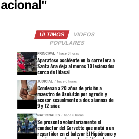
nacional"
ÚLTIMOS
VIDEOS
POPULARES
PRINCIPAL
hace 3 horas
Aparatoso accidente en la carretera a
Santa Ana deja al menos 10 lesionados
cerca de Hilasal
JUDICIAL
hace 6 horas
Condenan a 20 años de prisión a
maestro de Usulután por agredir y
acosar sexualmente a dos alumnas de
9 y 12 años
NACIONALES
hace 6 horas
Se presenta voluntariamente el
conductor del Corvette que mató a un
repartidor en el bulevar El Hipódromo y