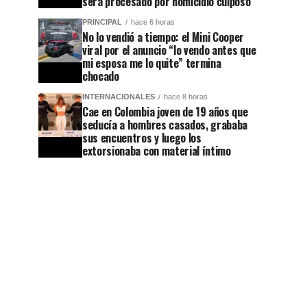
será procesado por homicidio culposo
PRINCIPAL
hace 6 horas
No lo vendió a tiempo: el Mini Cooper
viral por el anuncio “lo vendo antes que
mi esposa me lo quite” termina
chocado
INTERNACIONALES
hace 8 horas
Cae en Colombia joven de 19 años que
seducía a hombres casados, grababa
sus encuentros y luego los
extorsionaba con material íntimo