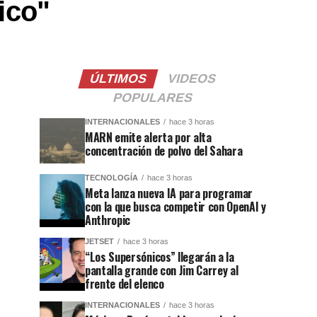
ico"
ÚLTIMOS
VIDEOS
POPULARES
INTERNACIONALES
hace 3 horas
MARN emite alerta por alta
concentración de polvo del Sahara
TECNOLOGÍA
hace 3 horas
Meta lanza nueva IA para programar
con la que busca competir con OpenAI y
Anthropic
JETSET
hace 3 horas
“Los Supersónicos” llegarán a la
pantalla grande con Jim Carrey al
frente del elenco
INTERNACIONALES
hace 3 horas