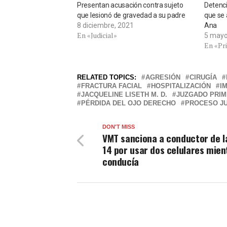
Presentan acusación contra sujeto
Detenci
que lesionó de gravedad a su padre
que se 
8 diciembre, 2021
Ana
En «Judicial»
5 mayo
En «Pr
RELATED TOPICS:
AGRESIÓN
CIRUGÍA
FRACTURA FACIAL
HOSPITALIZACIÓN
I
JACQUELINE LISETH M. D.
JUZGADO PRIM
PÉRDIDA DEL OJO DERECHO
PROCESO JU
DON'T MISS
VMT sanciona a conductor de l
14 por usar dos celulares mien
conducía