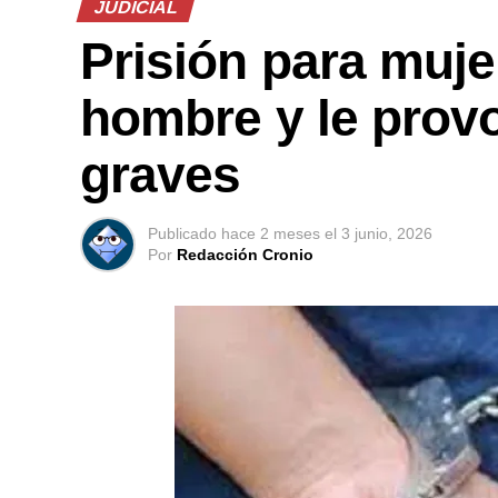
JUDICIAL
Prisión para muje
hombre y le prov
graves
Publicado
hace 2 meses
el
3 junio, 2026
Por
Redacción Cronio