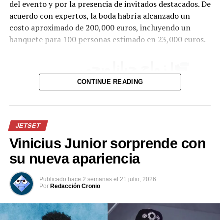
del evento y por la presencia de invitados destacados. De
acuerdo con expertos, la boda habría alcanzado un
costo aproximado de 200,000 euros, incluyendo un
banquete para 100 personas estimado en 23,000 euros.
| زواج جيانلويجي
دوناروما.
CONTINUE READING
pic.twitter.com/lDJBuhLLl7
JETSET
— Insider City
Vinicius Junior sorprende con
(@InsiderCity_Ar)
July
su nueva apariencia
24, 2026
Publicado
hace 2 semanas
el
21 julio, 2026
Por
Redacción Cronio
Uno de los momentos que más llamó la atención fue la
participación de Haaland en el tradicional “viking row”,
una celebración popularizada por jugadores y