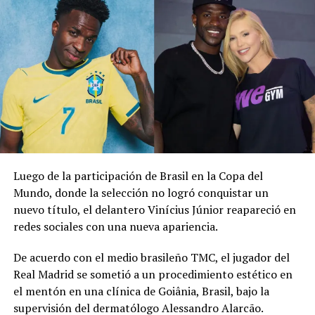
aficionados noruegos durante el Mundial 2026. El
atacante del Manchester City dirigió la coreografía
mientras los invitados remaban sentados sobre el suelo
en el lugar de la recepción.
Erling Haaland brought
the ‘viking row’ to
Gianluigi
Donnarumma’s
Luego de la participación de Brasil en la Copa del
wedding
Mundo, donde la selección no logró conquistar un
nuevo título, el delantero Vinícius Júnior reapareció en
pic.twitter.com/HP6MLIDybX
redes sociales con una nueva apariencia.
De acuerdo con el medio brasileño TMC, el jugador del
— Sky Sports Premier
Real Madrid se sometió a un procedimiento estético en
League
el mentón en una clínica de Goiânia, Brasil, bajo la
(@SkySportsPL)
July
supervisión del dermatólogo Alessandro Alarcão.