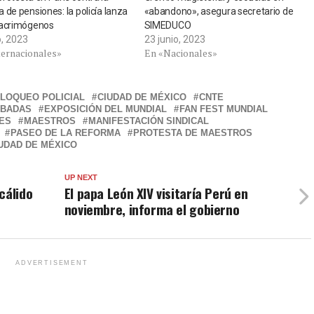
 de pensiones: la policía lanza
«abandono», asegura secretario de
lacrimógenos
SIMEDUCO
, 2023
23 junio, 2023
ternacionales»
En «Nacionales»
LOQUEO POLICIAL
CIUDAD DE MÉXICO
CNTE
IBADAS
EXPOSICIÓN DEL MUNDIAL
FAN FEST MUNDIAL
ES
MAESTROS
MANIFESTACIÓN SINDICAL
PASEO DE LA REFORMA
PROTESTA DE MAESTROS
UDAD DE MÉXICO
UP NEXT
cálido
El papa León XIV visitaría Perú en
noviembre, informa el gobierno
ADVERTISEMENT