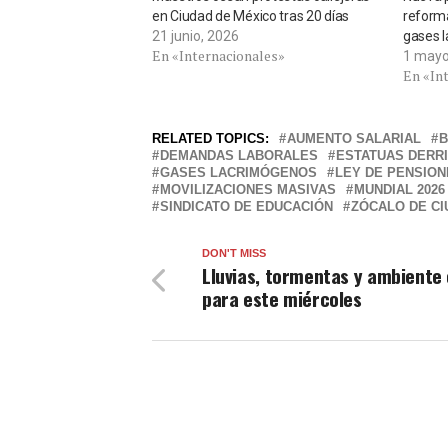
en Ciudad de México tras 20 días
reforma
21 junio, 2026
gases 
En «Internacionales»
1 mayo
En «In
RELATED TOPICS:
AUMENTO SALARIAL
B
DEMANDAS LABORALES
ESTATUAS DERR
GASES LACRIMÓGENOS
LEY DE PENSION
MOVILIZACIONES MASIVAS
MUNDIAL 2026
SINDICATO DE EDUCACIÓN
ZÓCALO DE CI
DON'T MISS
Lluvias, tormentas y ambiente 
para este miércoles