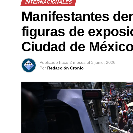
INTERNACIONALES
Manifestantes der
figuras de exposi
Ciudad de Méxic
Publicado
hace 2 meses
el
3 junio, 2026
Por
Redacción Cronio