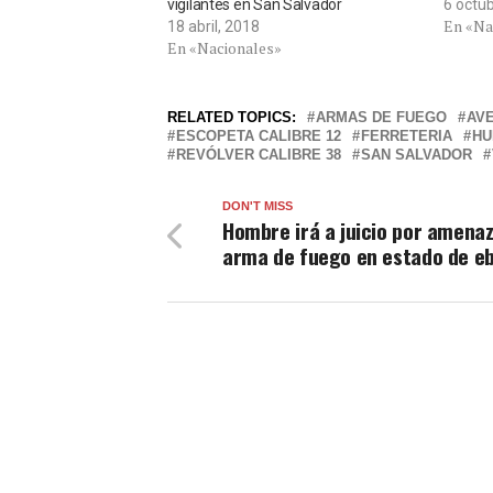
vigilantes en San Salvador
6 octu
En «Na
18 abril, 2018
En «Nacionales»
RELATED TOPICS:
ARMAS DE FUEGO
AVE
ESCOPETA CALIBRE 12
FERRETERIA
HU
REVÓLVER CALIBRE 38
SAN SALVADOR
DON'T MISS
Hombre irá a juicio por amena
arma de fuego en estado de e