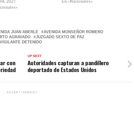
En «Nacionales»
bre, 2021
cionales»
NIDA JUAN ABERLE
AVENIDA MONSEÑOR ROMERO
RTO AGRAVADO
JUZGADO SEXTO DE PAZ
VIGILANTE DETENIDO
UP NEXT
zar con
Autoridades capturan a pandillero
briedad
deportado de Estados Unidos
ADVERTISEMENT