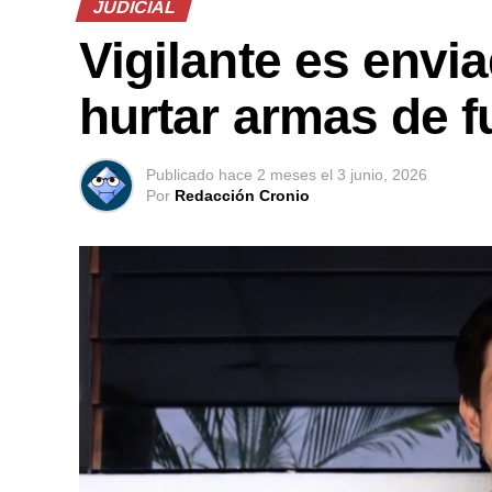
JUDICIAL
Vigilante es envia
hurtar armas de 
Publicado
hace 2 meses
el
3 junio, 2026
Por
Redacción Cronio