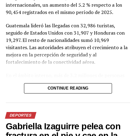
internacional y suma 1.7
impulsar el sector turístico
internacionales, un aumento del 5.2 % respecto a los
millones de visitantes hasta
en el oriente del país
90,454 registrados en el mismo período de 2025.
abril
24 febrero, 2024
En «Principal»
25 mayo, 2026
Guatemala lideró las llegadas con 32,986 turistas,
En «Principal»
seguido de Estados Unidos con 31,907 y Honduras con
19,297. El resto de nacionalidades sumó 10,969
visitantes. Las autoridades atribuyen el crecimiento a la
mejora en la percepción de seguridad y al
fortalecimiento de la conectividad aérea.
Último crucero de la
En el ámbito interno, más de 3.2 millones de personas
temporada atracará el
sábado en Acajutla
visitaron sitios turísticos, culturales y naturales, un
6 mayo, 2026
CONTINUE READING
incremento del 13.8 % frente a los 2.8 millones del año
En «Principal»
anterior. Sivarland, el parque de diversiones temporal de
la Alcaldía de San Salvador, concentró 1.4 millones de
asistentes, mientras que el Centro Histórico de la
RELATED TOPICS:
DEPORTES
capital recibió 1.07 millones de visitas.
UP NEXT
Gabriella Izaguirre pelea con
“No, no todas las opiniones son respetables”- Lisandro
Otros espacios también registraron cifras destacadas:
Prieto Femenía
fractura en el pie y cae en la