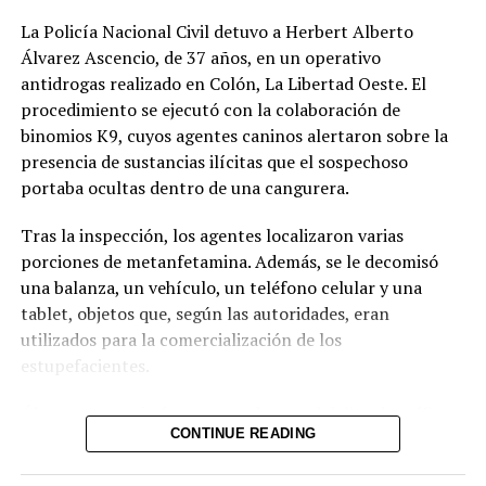
La Policía Nacional Civil detuvo a Herbert Alberto
Álvarez Ascencio, de 37 años, en un operativo
antidrogas realizado en Colón, La Libertad Oeste. El
procedimiento se ejecutó con la colaboración de
binomios K9, cuyos agentes caninos alertaron sobre la
presencia de sustancias ilícitas que el sospechoso
portaba ocultas dentro de una cangurera.
Tras la inspección, los agentes localizaron varias
porciones de metanfetamina. Además, se le decomisó
una balanza, un vehículo, un teléfono celular y una
tablet, objetos que, según las autoridades, eran
utilizados para la comercialización de los
estupefacientes.
La jornada también dejó otra baja para el karate
Álvarez Ascencio fue capturado por el delito de tráfico
salvadoreño: Jorge Merino se retiró de la categoría -84
CONTINUE READING
ilícito de drogas y será puesto a disposición de las
kg tras lesionarse la rodilla izquierda. Izaguirre,
autoridades judiciales correspondientes para enfrentar
medallista de oro en los Juegos de San Salvador 2023 y