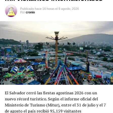
Publicado
hace 16 horas
el
9 agosto, 2026
Facebook
X
Por
cronio
Me gusta esto:
Relacionado
El Salvador cerró las fiestas agostinas 2026 con un
nuevo récord turístico. Según el informe oficial del
Ministerio de Turismo (Mitur), entre el 31 de julio y el 7
El Salvador registra aumento
El Salvador ejecuta
de agosto el país recibió 95,159 visitantes
del 35 % en turismo
estrategias para apoyar e