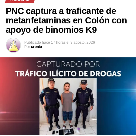
todo, pero no fue suficiente… volveré más fuerte”,
PNC captura a traficante de
escribió desde el hospital.
metanfetaminas en Colón con
apoyo de binomios K9
Publicado
hace 17 horas
el
9 agosto, 2026
Por
cronio