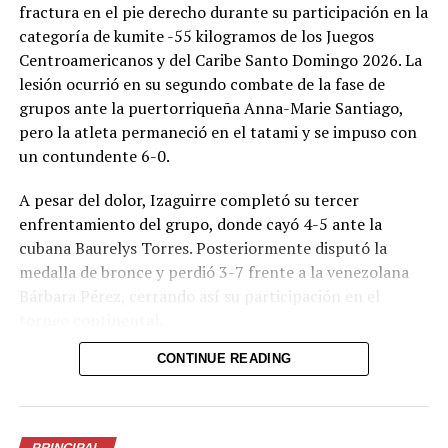
fractura en el pie derecho durante su participación en la
categoría de kumite -55 kilogramos de los Juegos
Centroamericanos y del Caribe Santo Domingo 2026. La
lesión ocurrió en su segundo combate de la fase de
grupos ante la puertorriqueña Anna-Marie Santiago,
pero la atleta permaneció en el tatami y se impuso con
un contundente 6-0.
A pesar del dolor, Izaguirre completó su tercer
enfrentamiento del grupo, donde cayó 4-5 ante la
cubana Baurelys Torres. Posteriormente disputó la
medalla de bronce y perdió 3-7 frente a la venezolana
Bárbara Pérez, cerrando así su participación en el
torneo continental.
CONTINUE READING
Al finalizar la jornada, la karateca confirmó el
diagnóstico a través de sus redes sociales. “Sufrí una
fractura en el pie derecho en mi segunda pelea, y a pesar
de eso seguí peleando… traté de no quejarme y lo di
PRINCIPAL