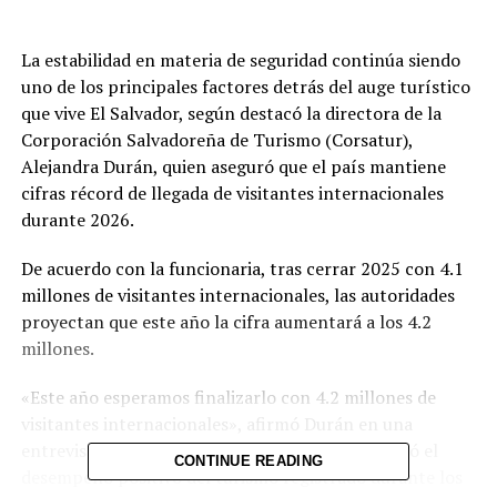
La estabilidad en materia de seguridad continúa siendo
uno de los principales factores detrás del auge turístico
que vive El Salvador, según destacó la directora de la
Corporación Salvadoreña de Turismo (Corsatur),
Alejandra Durán, quien aseguró que el país mantiene
cifras récord de llegada de visitantes internacionales
durante 2026.
De acuerdo con la funcionaria, tras cerrar 2025 con 4.1
millones de visitantes internacionales, las autoridades
proyectan que este año la cifra aumentará a los 4.2
millones.
«Este año esperamos finalizarlo con 4.2 millones de
visitantes internacionales», afirmó Durán en una
entrevista que brindó a canal 10. También resaltó el
CONTINUE READING
desempeño positivo del turismo registrado durante los