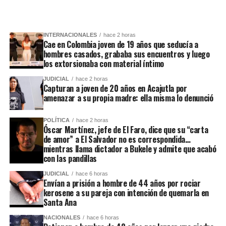
INTERNACIONALES
hace 2 horas
Cae en Colombia joven de 19 años que seducía a
hombres casados, grababa sus encuentros y luego
los extorsionaba con material íntimo
JUDICIAL
hace 2 horas
Capturan a joven de 20 años en Acajutla por
amenazar a su propia madre: ella misma lo denunció
POLÍTICA
hace 2 horas
Óscar Martínez, jefe de El Faro, dice que su “carta
de amor” a El Salvador no es correspondida…
mientras llama dictador a Bukele y admite que acabó
con las pandillas
JUDICIAL
hace 6 horas
Envían a prisión a hombre de 44 años por rociar
kerosene a su pareja con intención de quemarla en
Santa Ana
NACIONALES
hace 6 horas