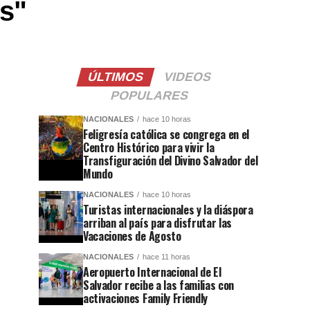
os"
ÚLTIMOS
VIDEOS
POPULARES
NACIONALES
hace 10 horas
Feligresía católica se congrega en el
Centro Histórico para vivir la
Transfiguración del Divino Salvador del
Mundo
NACIONALES
hace 10 horas
Turistas internacionales y la diáspora
arriban al país para disfrutar las
Vacaciones de Agosto
NACIONALES
hace 11 horas
Aeropuerto Internacional de El
Salvador recibe a las familias con
activaciones Family Friendly