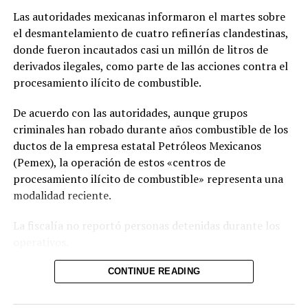
Israel y Líbano retomarán
Las autoridades mexicanas informaron el martes sobre
acercamiento
el desmantelamiento de cuatro refinerías clandestinas,
8 mayo, 2026
donde fueron incautados casi un millón de litros de
En «Internacionales»
derivados ilegales, como parte de las acciones contra el
procesamiento ilícito de combustible.
RELATED TOPICS:
De acuerdo con las autoridades, aunque grupos
UP NEXT
Escritora de libros infantiles condenada a cadena
criminales han robado durante años combustible de los
perpetua en EE.UU. por envenenar a su marido
ductos de la empresa estatal Petróleos Mexicanos
(Pemex), la operación de estos «centros de
DON'T MISS
Policía de Ecuador captura a líder de la mafia que
procesamiento ilícito de combustible» representa una
controlaba Quito
modalidad reciente.
La fiscalía no reportó personas detenidas durante los
operativos.
Las plantas clandestinas fueron localizadas en los
CONTINUE READING
estados de San Luis Potosí, Hidalgo y Morelos, en el
centro de México. Como parte de las intervenciones, las