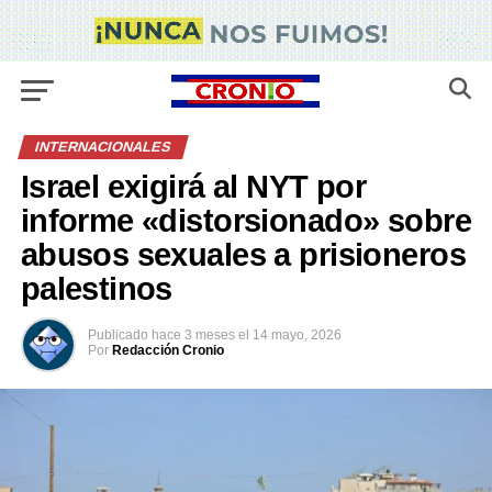
INTERNACIONALES
Israel exigirá al NYT por
informe «distorsionado» sobre
abusos sexuales a prisioneros
palestinos
Publicado
hace 3 meses
el
14 mayo, 2026
Por
Redacción Cronio