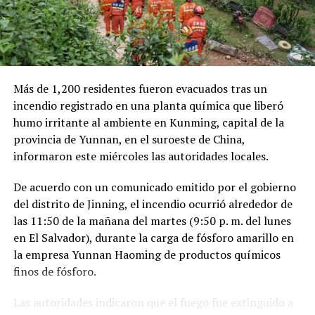
Como antecedente, recordaron que una toma
clandestina en un ducto de Pemex provocó una
explosión en 2019, en el estado de Hidalgo, dejando un
saldo de 137 personas fallecidas.
Más de 1,200 residentes fueron evacuados tras un
Comparte esto:
incendio registrado en una planta química que liberó
humo irritante al ambiente en Kunming, capital de la
Facebook
X
provincia de Yunnan, en el suroeste de China,
informaron este miércoles las autoridades locales.
Me gusta esto:
De acuerdo con un comunicado emitido por el gobierno
del distrito de Jinning, el incendio ocurrió alrededor de
las 11:50 de la mañana del martes (9:50 p. m. del lunes
en El Salvador), durante la carga de fósforo amarillo en
la empresa Yunnan Haoming de productos químicos
finos de fósforo.
Las autoridades indicaron que el fuego fue extinguido a