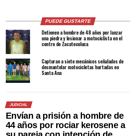
Comparte esto:
Facebook
X
PUEDE GUSTARTE
Detienen a hombre de 48 años por lanzar
una piedra y lesionar a motociclista en el
centro de Zacatecoluca
Me gusta esto:
Capturan a siete mecánicos señalados de
desmantelar motocicletas hurtadas en
Santa Ana
Relacionado
JUDICIAL
Envían a prisión a hombre de
44 años por rociar kerosene a
Detienen a conductor
FOTOS – Capturan a 21
su pareja con intención de