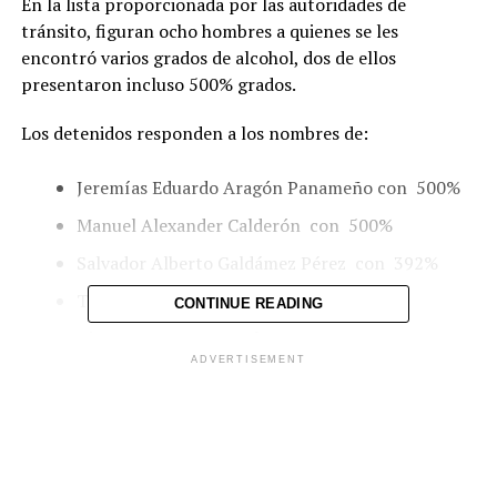
En la lista proporcionada por las autoridades de
tránsito, figuran ocho hombres a quienes se les
encontró varios grados de alcohol, dos de ellos
presentaron incluso 500% grados.
Los detenidos responden a los nombres de:
Jeremías Eduardo Aragón Panameño con 500%
Manuel Alexander Calderón con 500%
Salvador Alberto Galdámez Pérez con 392%
Tony Edwin Olmedo Bernald con 229%
CONTINUE READING
Giovanny Campos Ayala con 341%
ADVERTISEMENT
Eduardo Escoto González con 174%
Álvaro Javier Escamilla Jovel con 169%
Rubén Alberto Vásquez de la O con 127%
Las detenciones tuvieron lugar en distintos puntos de la