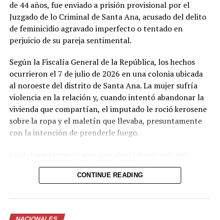
de 44 años, fue enviado a prisión provisional por el
UP NEXT
Juzgado de lo Criminal de Santa Ana, acusado del delito
VIDEO: Embajadora de EE.UU. Jean Manes, es captada
de feminicidio agravado imperfecto o tentado en
surfeando en El Zonte
perjuicio de su pareja sentimental.
DON'T MISS
Flujo elevado de turistas entrando y saliendo del país en
Según la Fiscalía General de la República, los hechos
este periodo de Semana Santa
ocurrieron el 7 de julio de 2026 en una colonia ubicada
al noroeste del distrito de Santa Ana. La mujer sufría
violencia en la relación y, cuando intentó abandonar la
vivienda que compartían, el imputado le roció kerosene
sobre la ropa y el maletín que llevaba, presuntamente
con la intención de prenderle fuego.
La víctima logró escapar con ayuda de vecinos del
sector e interpuso la denuncia ante la Policía Nacional
CONTINUE READING
Civil, que capturó al hombre en flagrancia. El kerosene
es un líquido inflamable derivado del petróleo,
comúnmente usado como combustible.
NACIONALES