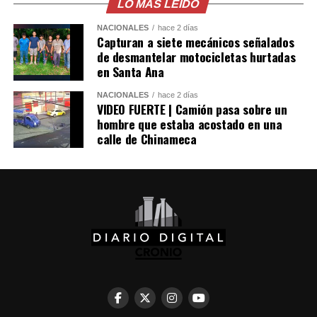
relaciones diplomáticas.
LO MÁS LEÍDO
NACIONALES
hace 2 días
Sheinbaum también indicó que Chávez viajó a México en
Capturan a siete mecánicos señalados
un avión militar y calificó la entrega del salvoconducto
de desmantelar motocicletas hurtadas
como «una acción de buena voluntad» de la presidenta
en Santa Ana
Keiko Fujimori.
NACIONALES
hace 2 días
VIDEO FUERTE | Camión pasa sobre un
hombre que estaba acostado en una
Comparte esto:
calle de Chinameca
Facebook
X
Me gusta esto: