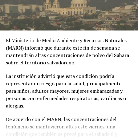
#OPINE
. El Gaula de la
Policía capturó en
Ibagué a una joven de
19 años señalada de
El Ministerio de Medio Ambiente y Recursos Naturales
extorsionar al hombre
(MARN) informó que durante este fin de semana se
con quien sostuvo una
mantendrán altas concentraciones de polvo del Sahara
sobre el territorio salvadoreño.
relación
extramatrimonial, a
La institución advirtió que esta condición podría
representar un riesgo para la salud, principalmente
quien amenazaba con
para niños, adultos mayores, mujeres embarazadas y
exponer material íntimo
personas con enfermedades respiratorias, cardíacas o
y contarle a su esposa
alergias.
si no le entregaba la
De acuerdo con el MARN, las concentraciones del
suma de 25 millones de
fenómeno se mantuvieron altas este viernes, una
condición que también se prevé para el sábado 8 y
pesos.