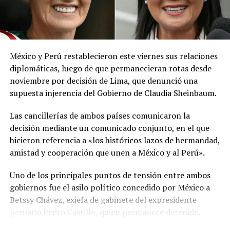
del Sahara, se esperan lluvias durante los próximos días,
por lo que pidió a la población mantenerse atenta a la
información oficial sobre las condiciones
meteorológicas.
México y Perú restablecieron este viernes sus relaciones
Las autoridades reiteraron el llamado a consultar los
diplomáticas, luego de que permanecieran rotas desde
canales oficiales del MARN y adoptar las medidas de
noviembre por decisión de Lima, que denunció una
prevención necesarias para reducir los efectos de este
supuesta injerencia del Gobierno de Claudia Sheinbaum.
fenómeno atmosférico, especialmente entre las
personas con mayor riesgo de complicaciones de salud.
Las cancillerías de ambos países comunicaron la
decisión mediante un comunicado conjunto, en el que
Comparte esto:
hicieron referencia a «los históricos lazos de hermandad,
amistad y cooperación que unen a México y al Perú».
Facebook
X
Uno de los principales puntos de tensión entre ambos
gobiernos fue el asilo político concedido por México a
Me gusta esto:
Betssy Chávez, exjefa de gabinete del expresidente
peruano Pedro Castillo, quien permanece detenido.