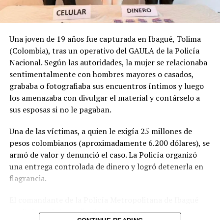
Capturan a rufían del Barrio
18 en Guatemala
19 octubre, 2023
Una joven de 19 años fue capturada en Ibagué, Tolima
En «Principal»
(Colombia), tras un operativo del GAULA de la Policía
Nacional. Según las autoridades, la mujer se relacionaba
RELATED TOPICS:
BARRIO 18
GUATEMALA
sentimentalmente con hombres mayores o casados,
PANDILLERO SALVADOREÑO
PNC
PRINCIPAL1
grababa o fotografiaba sus encuentros íntimos y luego
los amenazaba con divulgar el material y contárselo a
UP NEXT
Buque que volcó en el astillero de Edimburgo deja al
sus esposas si no le pagaban.
menos 25 heridos
Una de las víctimas, a quien le exigía 25 millones de
DON'T MISS
Atrapan en Honduras a peligroso pandillero salvadoreño
pesos colombianos (aproximadamente 6.200 dólares), se
armó de valor y denunció el caso. La Policía organizó
una entrega controlada de dinero y logró detenerla en
flagrancia.
El comandante de la Policía Metropolitana de Ibagué
explicó que la joven “seducía con sus encantos a