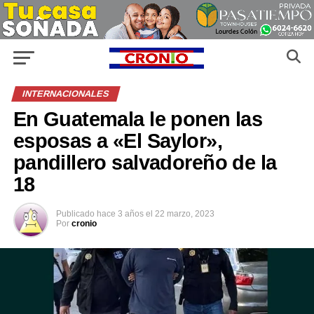
INTERNACIONALES
En Guatemala le ponen las
esposas a «El Saylor»,
pandillero salvadoreño de la
18
Publicado
hace 3 años
el
22 marzo, 2023
Por
cronio