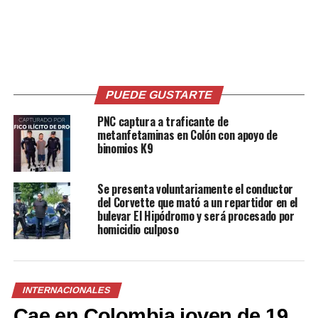
en los últimos días, unos 21 pandilleros salvadoreños
han sido capturados en ese país.
De este total, seis sujetos han sido puestos a disposición
de los tribunales de justicia, y los quince restantes han
PUEDE GUSTARTE
sido expulsados y entregados a autoridades
salvadoreñas.
PNC captura a traficante de
metanfetaminas en Colón con apoyo de
binomios K9
Comparte esto:
Se presenta voluntariamente el conductor
del Corvette que mató a un repartidor en el
bulevar El Hipódromo y será procesado por
Facebook
X
homicidio culposo
Me gusta esto:
INTERNACIONALES
Cae en Colombia joven de 19