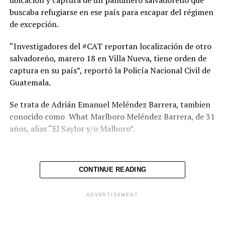
ubicación y captura de un pandillero salvadoreño que
buscaba refugiarse en ese país para escapar del régimen
de excepción.
“Investigadores del #CAT reportan localización de otro
salvadoreño, marero 18 en Villa Nueva, tiene orden de
captura en su país”, reportó la Policía Nacional Civil de
Guatemala.
Se trata de Adrián Emanuel Meléndez Barrera, tambien
conocido como What Marlboro Meléndez Barrera, de 31
años, alias “El Saylor y/o Malboro”.
.
CONTINUE READING
Es originario de Quezaltepeque, La Libertad y cuenta
con órdenes de captura por homicidio en grado de
ADVERTISEMENT
tentativa de fecha 29 de abril del 2011.