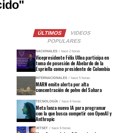
cido"
ÚLTIMOS
VIDEOS
POPULARES
NACIONALES
hace 2 horas
Vicepresidente Félix Ulloa participa en
toma de posesión de Abelardo de la
Espriella como presidente de Colombia
INTERNACIONALES
hace 5 horas
MARN emite alerta por alta
concentración de polvo del Sahara
TECNOLOGÍA
hace 6 horas
Meta lanza nueva IA para programar
con la que busca competir con OpenAI y
Anthropic
JETSET
hace 6 horas