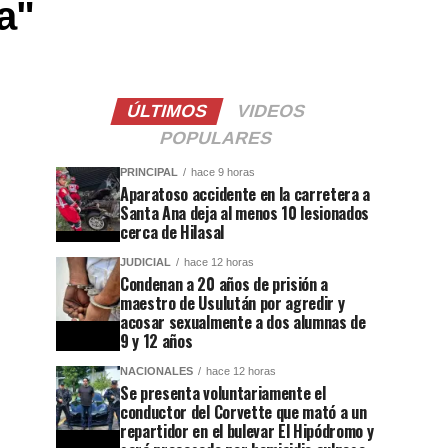
a"
ÚLTIMOS
VIDEOS
POPULARES
PRINCIPAL
hace 9 horas
Aparatoso accidente en la carretera a
Santa Ana deja al menos 10 lesionados
cerca de Hilasal
JUDICIAL
hace 12 horas
Condenan a 20 años de prisión a
maestro de Usulután por agredir y
acosar sexualmente a dos alumnas de
9 y 12 años
NACIONALES
hace 12 horas
Se presenta voluntariamente el
conductor del Corvette que mató a un
repartidor en el bulevar El Hipódromo y