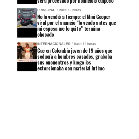
será procesado por homicidio culposo
PRINCIPAL
hace 12 horas
No lo vendió a tiempo: el Mini Cooper
viral por el anuncio “lo vendo antes que
mi esposa me lo quite” termina
chocado
INTERNACIONALES
hace 14 horas
Cae en Colombia joven de 19 años que
seducía a hombres casados, grababa
sus encuentros y luego los
extorsionaba con material íntimo