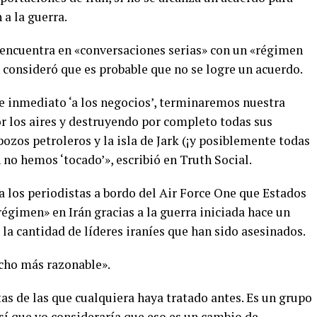
 a la guerra.
encuentra en «conversaciones serias» con un «régimen
 consideró que es probable que no se logre un acuerdo.
de inmediato ‘a los negocios’, terminaremos nuestra
or los aires y destruyendo por completo todas sus
pozos petroleros y la isla de Jark (¡y posiblemente todas
 no hemos ‘tocado’», escribió en Truth Social.
a los periodistas a bordo del Air Force One que Estados
égimen» en Irán gracias a la guerra iniciada hace un
 la cantidad de líderes iraníes que han sido asesinados.
ucho más razonable».
as de las que cualquiera haya tratado antes. Es un grupo
í que yo consideraría que eso es un cambio de