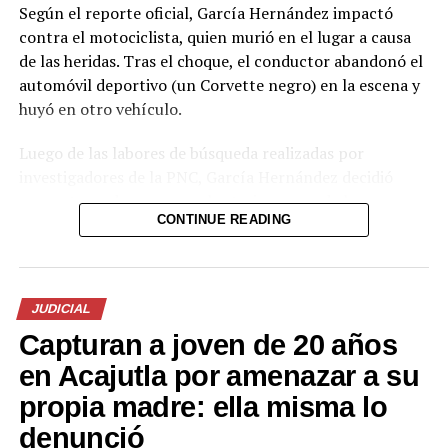
Según el reporte oficial, García Hernández impactó
contra el motociclista, quien murió en el lugar a causa
de las heridas. Tras el choque, el conductor abandonó el
automóvil deportivo (un Corvette negro) en la escena y
huyó en otro vehículo.
Luego de las labores de búsqueda realizadas por
investigadores de la PNC, García Hernández decidió
presentarse de manera voluntaria en una de las
CONTINUE READING
delegaciones policiales. La institución informó que será
remitido por el delito de homicidio culposo.
El caso generó fuerte conmoción en redes sociales,
JUDICIAL
donde se viralizaron imágenes del Corvette abandonado
Capturan a joven de 20 años
y especulaciones sobre la identidad del conductor. La
Policía aclaró la situación con el comunicado oficial de
en Acajutla por amenazar a su
este sábado.
propia madre: ella misma lo
Las autoridades continúan con las diligencias
denunció