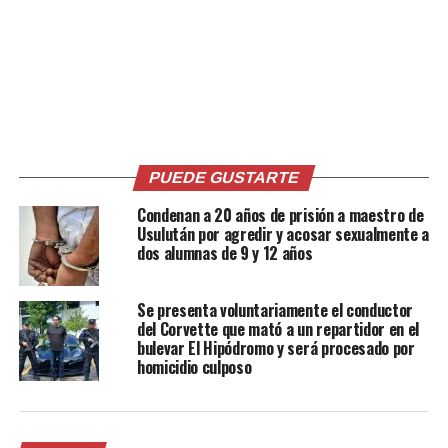
3 mayo, 2026
17 diciembre, 2021
En «Nacionales»
En «Nacionales»
MOP avanza en la
PUEDE GUSTARTE
construcción del periférico
Claudia Lars, en desvío de
Condenan a 20 años de prisión a maestro de
San Juan Opico, La Libertad
Usulután por agredir y acosar sexualmente a
22 octubre, 2021
dos alumnas de 9 y 12 años
En «Nacionales»
Se presenta voluntariamente el conductor
RELATED TOPICS:
del Corvette que mató a un repartidor en el
#ENVIVO EL SALVADOR TODAY CON PATRICIO PINEDA
bulevar El Hipódromo y será procesado por
ACCIDENTE
ATENCIÓN
COLISIÓN
homicidio culposo
CRUZ VERDE SALVADOREÑA
ÉL SALVADOR
EXCESO DE VELOCIDAD
INVASIÓN DE CARRIL
LESIONADOS
PERIFÉRICO CLAUDIA LARS
PICKUP
SEDAN
SOCORRISTAS
TRÁNSITO