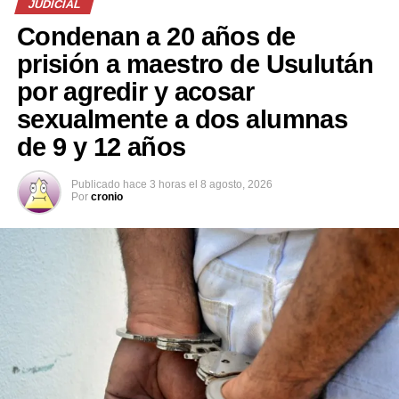
JUDICIAL
UP NEXT
Los Hermanos Flores protagonizan encuentro con Snoop
Condenan a 20 años de
Dogg tras presentación en Coachella
prisión a maestro de Usulután
DON'T MISS
por agredir y acosar
VIDEO IMPACTANTE: Espectador muere tras ser
embestido durante el Rally Sudamericano en Argentina
sexualmente a dos alumnas
de 9 y 12 años
Publicado
hace 3 horas
el
8 agosto, 2026
Por
cronio