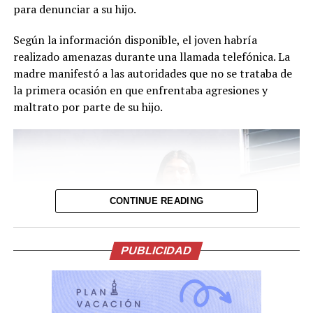
para denunciar a su hijo.
trabajaba como
repartidor y que falleció
Según la información disponible, el joven habría
realizado amenazas durante una llamada telefónica. La
en el lugar tras el
madre manifestó a las autoridades que no se trataba de
impacto.
la primera ocasión en que enfrentaba agresiones y
maltrato por parte de su hijo.
Luego del…
pic.twitter.com/UxiVvtMJIG
— PNC El Salvador
CONTINUE READING
(@PNCSV)
August 8,
2026
PUBLICIDAD
El motociclista fallecido fue identificado como Manuel
Arístides Murcia Hernández, quien fue velado y