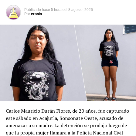
correspondientes para determinar las circunstancias
exactas del accidente y presentar al imputado ante el
Publicado
hace 5 horas
el
8 agosto, 2026
Por
cronio
sistema judicial.
Francisco Javier García
Hernández es el
conductor que causó el
accidente de tránsito
ocurrido sobre el
bulevar El Hipódromo,
en San Salvador.
Carlos Mauricio Durán Flores, de 20 años, fue capturado
García Hernández
este sábado en Acajutla, Sonsonate Oeste, acusado de
chocó contra un
amenazar a su madre. La detención se produjo luego de
motociclista que
que la propia mujer llamara a la Policía Nacional Civil