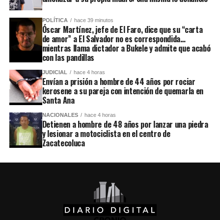
POLÍTICA
hace 39 minutos
Óscar Martínez, jefe de El Faro, dice que su “carta
de amor” a El Salvador no es correspondida…
mientras llama dictador a Bukele y admite que acabó
con las pandillas
JUDICIAL
hace 4 horas
Envían a prisión a hombre de 44 años por rociar
kerosene a su pareja con intención de quemarla en
Santa Ana
NACIONALES
hace 4 horas
Detienen a hombre de 48 años por lanzar una piedra
y lesionar a motociclista en el centro de
Zacatecoluca