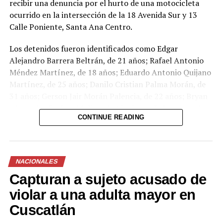
recibir una denuncia por el hurto de una motocicleta
ocurrido en la intersección de la 18 Avenida Sur y 13
Calle Poniente, Santa Ana Centro.
Los detenidos fueron identificados como Edgar
Alejandro Barrera Beltrán, de 21 años; Rafael Antonio
Méndez Martínez, de 18 años; Eduardo Antonio Quijano
Martínez, de 25 años; Danilo Cristian Palma Morán, de
31 años; Gerson Jair Morán Palencia, de 22 años; Bryan
Alexander Perlera Molina, de 19 años; y Roberto A., de
CONTINUE READING
16 años.
NACIONALES
Capturan a sujeto acusado de
violar a una adulta mayor en
Cuscatlán