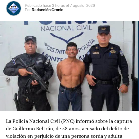
Publicado
hace 3 horas
el
7 agosto, 2026
Por
Redacción Cronio
La Policía Nacional Civil (PNC) informó sobre la captura
Según el reporte policial, todos son mecánicos de un
de Guillermo Beltrán, de 58 años, acusado del delito de
taller ubicado en el kilómetro 72 de la carretera que
violación en perjuicio de una persona sorda y adulta