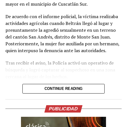
conduce de Santa Ana hacia Metapán, donde
mayor en el municipio de Cuscatlán Sur.
presuntamente se encontraban instalando partes de la
De acuerdo con el informe policial, la víctima realizaba
motocicleta hurtada.
actividades agrícolas cuando Beltrán llegó al lugar y
La PNC indicó que los capturados serán remitidos por
presuntamente la agredió sexualmente en un terreno
los delitos de receptación, desarme de vehículos
del cantón San Andrés, distrito de Monte San Juan.
automotores y agrupaciones ilícitas.
Posteriormente, la mujer fue auxiliada por un hermano,
quien interpuso la denuncia ante las autoridades.
Comparte esto:
Tras recibir el aviso, la Policía activó un operativo de
búsqueda y logró capturar al sospechoso en una zona
Facebook
X
cercana al lugar de los hechos.
Me gusta esto:
CONTINUE READING
Durante las investigaciones, la PNC estableció que
Beltrán cuenta con antecedentes por otros delitos.
Según la institución, hace un mes ingresó a una tienda y
PUBLICIDAD
hurtó una cámara de seguridad y $60 en efectivo; sin
embargo, un juez ordenó su libertad.