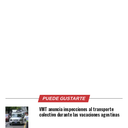
Hasta ayer miércoles, el sitio web covid19.gob.sv
contabilizaba 45,960 de casos confirmados. De esta cifra
se han recuperado 41,112 personas en la red publica
hospitalaria.
En operativo realizado
en el oriente del país,
verificamos rutas del
transporte público.
Sancionamos
PUEDE GUSTARTE
diferentes unidades,
VMT anuncia inspecciones al transporte
por:
colectivo durante las vacaciones agostinas