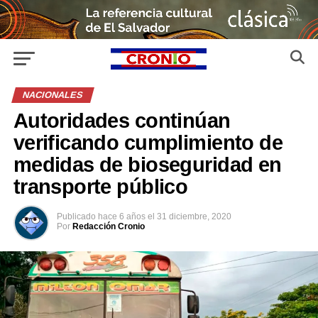
NACIONALES
Autoridades continúan
verificando cumplimiento de
medidas de bioseguridad en
transporte público
Publicado
hace 6 años
el
31 diciembre, 2020
Por
Redacción Cronio