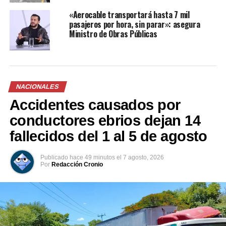
Alza ilegal a la tarifa.
«Aerocable transportará hasta 7 mil
No portar
pasajeros por hora, sin parar»: asegura
Ministro de Obras Públicas
documentos en regla.
Seguimos trabajando a
NACIONALES
favor de la población
Accidentes causados por
usuaria.
conductores ebrios dejan 14
#PlanNavidad2020
fallecidos del 1 al 5 de agosto
pic.twitter.com/Q0dW21sVG
Publicado
hace 49 minutos
el
7 agosto, 2026
Por
Redacción Cronio
— VMT (@VMTElSalvador)
December 31, 2020
Comparte esto: