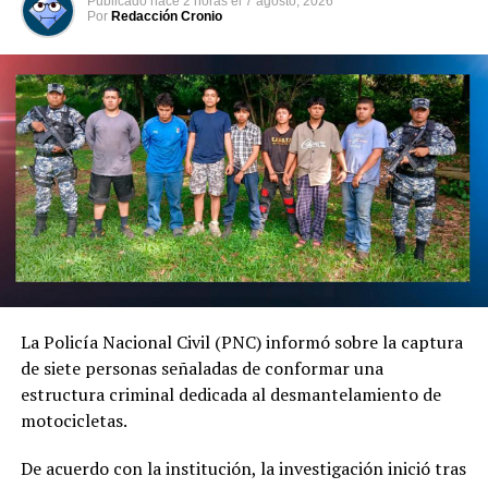
Publicado
hace 2 horas
el
7 agosto, 2026
por parte del Gobierno
El funcionario agregó que las principales causas de los
Por
Redacción Cronio
siniestros viales continúan siendo la distracción al
DON'T MISS
Gobierno incauta histórica cantidad de productos
conducir, la invasión de carril y el irrespeto a las señales
pirotécnicos que se vendían de manera ilegal
de tránsito.
Comparte esto:
Facebook
X
Me gusta esto:
La Policía Nacional Civil (PNC) informó sobre la captura
de siete personas señaladas de conformar una
estructura criminal dedicada al desmantelamiento de
motocicletas.
De acuerdo con la institución, la investigación inició tras