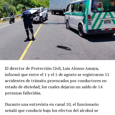
Facebook
X
Me gusta esto:
Relacionado
El director de Protección Civil, Luis Alonso Amaya,
informó que entre el 1 y el 5 de agosto se registraron 15
accidentes de tránsito provocados por conductores en
estado de ebriedad, los cuales dejaron un saldo de 14
personas fallecidas.
VMT realiza controles en el
VMT verifica cumplimiento
Durante una entrevista en canal 10, el funcionario
transporte público para
de medidas de bioseguridad
señaló que conducir bajo los efectos del alcohol se
verificar cumplimiento de
en el transporte público