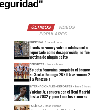
seguridad"
ÚLTIMOS
VIDEOS
POPULARES
PRINCIPAL
hace 4 horas
Localizan sano y salvo a adolescente
reportado como desaparecido; no fue
víctima de ningún delito
DEPORTES
hace 4 horas
Selecta Femenina conquista el bronce
en Santo Domingo 2026 tras vencer 2-
1 a Venezuela
INTERNACIONALES -DEPORTES
hace 8 horas
Vinicius Jr. renueva con el Real Madrid
hasta 2032 y pone fin a los rumores
POLÍTICA
hace 9 horas