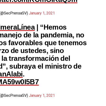
ia (@SecPrensaSV)
January 1, 2021
imeraLínea
| “Hemos
manejo de la pandemia, no
tos favorables que tenemos
rzo de ustedes, sino
 la transformación del
”, subraya el ministro de
nAlabi
.
m/MA59w0I5B7
ia (@SecPrensaSV)
January 1, 2021