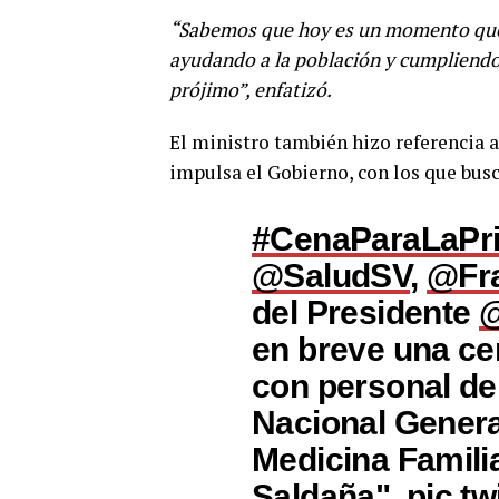
“Sabemos que hoy es un momento que 
ayudando a la población y cumpliendo u
prójimo”, enfatizó.
El ministro también hizo referencia a 
impulsa el Gobierno, con los que busc
#CenaParaLaPr
@SaludSV
,
@Fra
del Presidente
@
en breve una ce
con personal de 
Nacional Genera
Medicina Famili
Saldaña".
pic.t