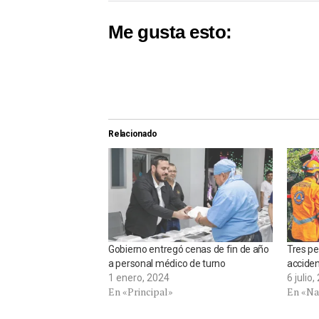
Me gusta esto:
Relacionado
Gobierno entregó cenas de fin de año
Tres pe
a personal médico de turno
acciden
1 enero, 2024
6 julio
En «Principal»
En «Na