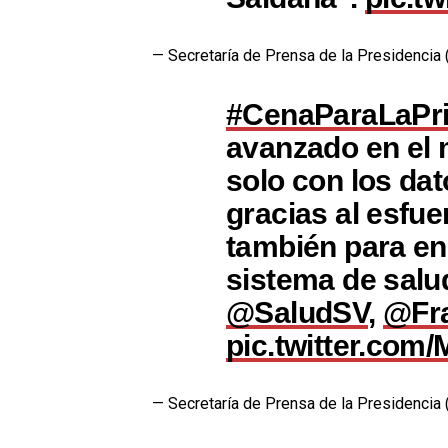
— Secretaría de Prensa de la Presidenc
#CenaParaLaPr
avanzado en el 
solo con los da
gracias al esfue
también para en
sistema de salud
@SaludSV
,
@Fra
pic.twitter.co
— Secretaría de Prensa de la Presidenc