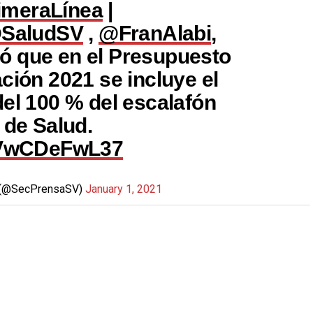
imeraLínea
|
SaludSV
,
@FranAlabi
,
ó que en el Presupuesto
ción 2021 se incluye el
del 100 % del escalafón
 de Salud.
m/VwCDeFwL37
ia (@SecPrensaSV)
January 1, 2021