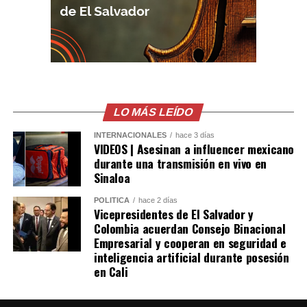
una celebración popularizada por jugadores y
aficionados noruegos durante el Mundial 2026. El
atacante del Manchester City dirigió la coreografía
mientras los invitados remaban sentados sobre el suelo
en el lugar de la recepción.
Erling Haaland brought
LO MÁS LEÍDO
the ‘viking row’ to
INTERNACIONALES
hace 3 días
VIDEOS | Asesinan a influencer mexicano
Gianluigi
durante una transmisión en vivo en
Sinaloa
Donnarumma’s
wedding
POLÍTICA
hace 2 días
Vicepresidentes de El Salvador y
pic.twitter.com/HP6MLIDybX
Colombia acuerdan Consejo Binacional
Empresarial y cooperan en seguridad e
inteligencia artificial durante posesión
— Sky Sports Premier
en Cali
League