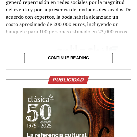
generó repercusión en redes sociales por la magnitud
del evento y por la presencia de invitados destacados. De
acuerdo con expertos, la boda habría alcanzado un
costo aproximado de 200,000 euros, incluyendo un
banquete para 100 personas estimado en 23,000 euros.
| زواج جيانلويجي
دوناروما.
CONTINUE READING
pic.twitter.com/lDJBuhLLl7
PUBLICIDAD
— Insider City
(@InsiderCity_Ar)
July
24, 2026
Uno de los momentos que más llamó la atención fue la
participación de Haaland en el tradicional “viking row”,