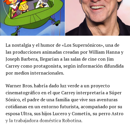
dedica unas palabras de
amor
7 noviembre, 2021
En «Jetset»
RELATED TOPICS:
‘X’
ACTOR HOLLYWOOD
La nostalgia y el humor de «Los Supersónicos», una de
CANTÓ Y BAILÓ
EL NUEVO Y EXITOSO
FAMOSO
J BALVIN
NICK JAM
WILL SMITH
las producciones animadas creadas por William Hanna y
Joseph Barbera, llegarían a las salas de cine con Jim
UP NEXT
Carrey como protagonista, según información difundida
Ricky Martin fue hospitalizado tras accidente en Las
por medios internacionales.
Vegas
DON'T MISS
Warner Bros. habría dado luz verde a un proyecto
Revelan foto inédita de Selena Quintanilla con Luis
cinematográfico en el que Carrey interpretaría a Súper
Miguel
Sónico, el padre de una familia que vive sus aventuras
cotidianas en un entorno futurista, acompañado por su
esposa Ultra, sus hijos Lucero y Cometín, su perro Astro
y la trabajadora doméstica Robotina.