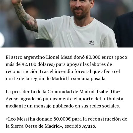
Durante la década de 1990, después de que «Los
Picapiedra» llegaran al cine, Warner Bros. planteó la
posibilidad de llevar también a «Los Supersónicos» a la
pantalla grande. Sin embargo, el proyecto no logró
consolidarse y permaneció archivado durante varias
décadas, hasta que en 2026 se dio vía libre a su
realización, con Jim Carrey como una de las principales
figuras vinculadas a la producción.
El astro argentino Lionel Messi donó 80.000 euros (poco
más de 92.100 dólares) para apoyar las labores de
Comparte esto:
reconstrucción tras el incendio forestal que afectó el
norte de la región de Madrid la semana pasada.
Facebook
X
La presidenta de la Comunidad de Madrid, Isabel Díaz
Ayuso, agradeció públicamente el aporte del futbolista
Me gusta esto:
mediante un mensaje publicado en sus redes sociales.
«Leo Messi ha donado 80.000€ para la reconstrucción de
la Sierra Oeste de Madrid», escribió Ayuso.