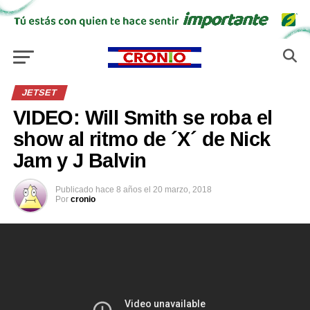
JETSET
VIDEO: Will Smith se roba el
show al ritmo de ´X´ de Nick
Jam y J Balvin
Publicado
hace 8 años
el
20 marzo, 2018
Por
cronio