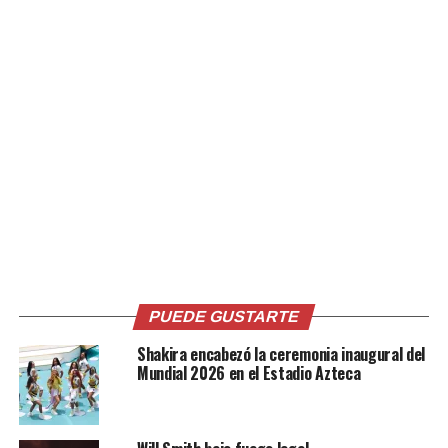
Cabe indicar que uno de los últimos trabajos de Will
Smith
es la película de Netflix
Bright, una mezcla de
fantasía y cine policial. El actor ya ha incursionado en
ese género, basta con mencionar Yo Robot y Los
Hombres de Negro.
Comparte esto:
Facebook
X
PUEDE GUSTARTE
Shakira encabezó la ceremonia inaugural del
Me gusta esto:
Mundial 2026 en el Estadio Azteca