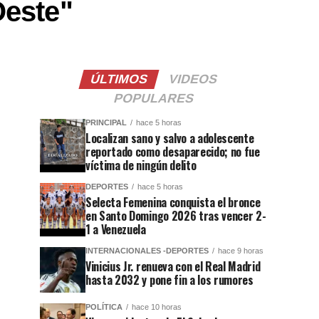
Oeste"
ÚLTIMOS
VIDEOS
POPULARES
PRINCIPAL
hace 5 horas
Localizan sano y salvo a adolescente
reportado como desaparecido; no fue
víctima de ningún delito
DEPORTES
hace 5 horas
Selecta Femenina conquista el bronce
en Santo Domingo 2026 tras vencer 2-
1 a Venezuela
INTERNACIONALES -DEPORTES
hace 9 horas
Vinicius Jr. renueva con el Real Madrid
hasta 2032 y pone fin a los rumores
POLÍTICA
hace 10 horas