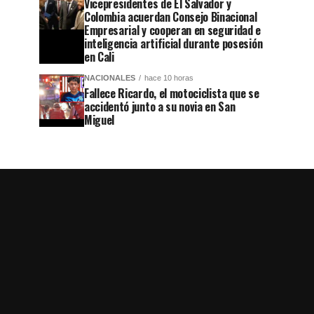
Vicepresidentes de El Salvador y
Colombia acuerdan Consejo Binacional
Empresarial y cooperan en seguridad e
inteligencia artificial durante posesión
en Cali
NACIONALES
hace 10 horas
Fallece Ricardo, el motociclista que se
accidentó junto a su novia en San
Miguel