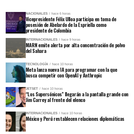
NACIONALES
hace 6 horas
Vicepresidente Félix Ulloa participa en toma de
posesión de Abelardo de la Espriella como
presidente de Colombia
INTERNACIONALES
hace 9 horas
MARN emite alerta por alta concentración de polvo
del Sahara
TECNOLOGÍA
hace 10 horas
Meta lanza nueva IA para programar con la que
busca competir con OpenAI y Anthropic
JETSET
hace 10 horas
“Los Supersónicos” llegarán a la pantalla grande con
Jim Carrey al frente del elenco
INTERNACIONALES
hace 10 horas
México y Perú restablecen relaciones diplomáticas