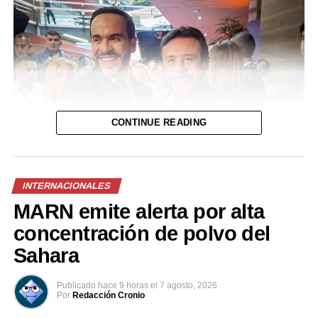
CONTINUE READING
INTERNACIONALES
MARN emite alerta por alta
concentración de polvo del
Sahara
Publicado
hace 9 horas
el
7 agosto, 2026
Por
Redacción Cronio