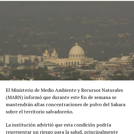
Previo al acto protocolario, el Vicemandatario
salvadoreño, dialogó con el Presidente Abelardo de la
Espriella, a quien envió un afectuoso saludo de parte del
Presidente Bukele y expresó sus mejores deseos al
asumir esta nueva responsabilidad al frente de la nación
colombiana.
El Ministerio de Medio Ambiente y Recursos Naturales
(MARN) informó que durante este fin de semana se
mantendrán altas concentraciones de polvo del Sahara
sobre el territorio salvadoreño.
La institución advirtió que esta condición podría
representar un riesgo para la salud, principalmente