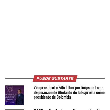
Relacionado
Hombre es asesinado a tiros
VIDEO | Motorista se arma de
al interior de una unidad de la
valor al frustrar asalto en su
ruta 38-C en Apopa
unidad y entrega al ladrón a
8 septiembre, 2020
la policía en Apopa
En «Nacionales»
22 febrero, 2022
En «Nacionales»
PUEDE GUSTARTE
Vicepresidente Félix Ulloa participa en toma
de posesión de Abelardo de la Espriella como
presidente de Colombia
VMT y PNC detienen a
motorista de la ruta 38-C