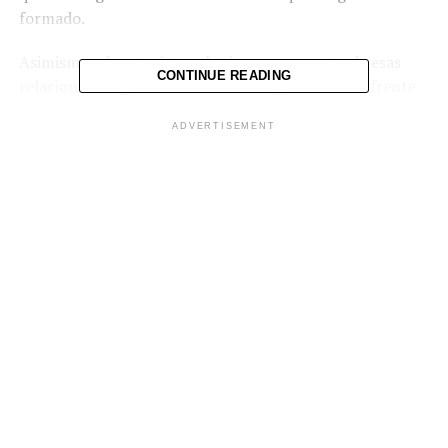
formado.
Asimismo, el motorista relató que gran parte de esas
CONTINUE READING
relaciones surgieron durante su etapa laboral al frente
de las unidades de transporte colectivo.
ADVERTISEMENT
Comparte esto:
Facebook
X
Me gusta esto: