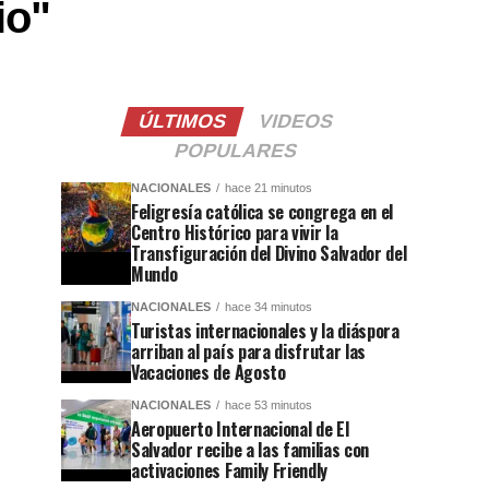
io"
ÚLTIMOS
VIDEOS
POPULARES
NACIONALES
hace 21 minutos
Feligresía católica se congrega en el
Centro Histórico para vivir la
Transfiguración del Divino Salvador del
Mundo
NACIONALES
hace 34 minutos
Turistas internacionales y la diáspora
arriban al país para disfrutar las
Vacaciones de Agosto
NACIONALES
hace 53 minutos
Aeropuerto Internacional de El
Salvador recibe a las familias con
activaciones Family Friendly