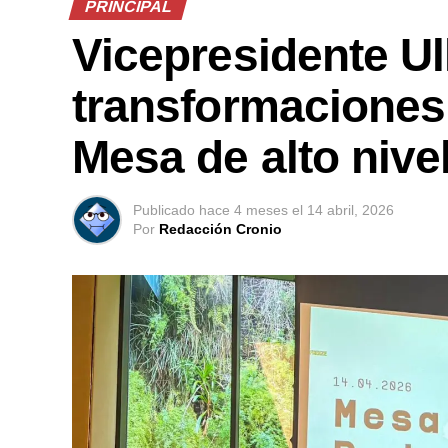
PRINCIPAL
Vicepresidente U
transformaciones
Mesa de alto nive
Publicado
hace 4 meses
el
14 abril, 2026
Por
Redacción Cronio