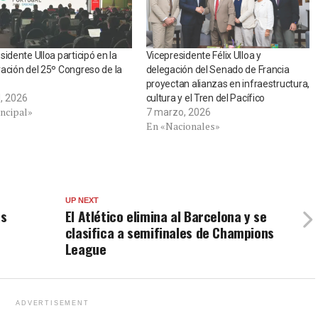
sidente Ulloa participó en la
Vicepresidente Félix Ulloa y
ación del 25º Congreso de la
delegación del Senado de Francia
proyectan alianzas en infraestructura,
l, 2026
cultura y el Tren del Pacífico
incipal»
7 marzo, 2026
En «Nacionales»
UP NEXT
ás
El Atlético elimina al Barcelona y se
clasifica a semifinales de Champions
League
ADVERTISEMENT